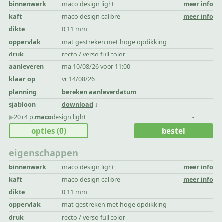
binnenwerk
maco design light
meer info
kaft
maco design calibre
meer info
dikte
0,11 mm
oppervlak
mat gestreken met hoge opdikking
druk
recto / verso full color
aanleveren
ma 10/08/26 voor 11:00
klaar op
vr 14/08/26
planning
bereken aanleverdatum
sjabloon
download
▶︎
20+4 p.
maco
design light
-
opties
(0)
bestel
eigenschappen
binnenwerk
maco design light
meer info
kaft
maco design calibre
meer info
dikte
0,11 mm
oppervlak
mat gestreken met hoge opdikking
druk
recto / verso full color