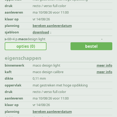
druk
recto / verso full color
aanleveren
ma 10/08/26 voor 11:00
klaar op
vr 14/08/26
planning
bereken aanleverdatum
sjabloon
download
▶︎
68+4 p.
maco
design light
-
opties
(0)
bestel
eigenschappen
binnenwerk
maco design light
meer info
kaft
maco design calibre
meer info
dikte
0,11 mm
oppervlak
mat gestreken met hoge opdikking
druk
recto / verso full color
aanleveren
ma 10/08/26 voor 11:00
klaar op
vr 14/08/26
planning
bereken aanleverdatum