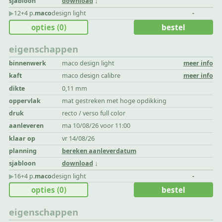
sjabloon
download
▶︎
12+4 p.
maco
design light
-
opties
(0)
bestel
eigenschappen
binnenwerk
maco design light
meer info
kaft
maco design calibre
meer info
dikte
0,11 mm
oppervlak
mat gestreken met hoge opdikking
druk
recto / verso full color
aanleveren
ma 10/08/26 voor 11:00
klaar op
vr 14/08/26
planning
bereken aanleverdatum
sjabloon
download
▶︎
16+4 p.
maco
design light
-
opties
(0)
bestel
eigenschappen