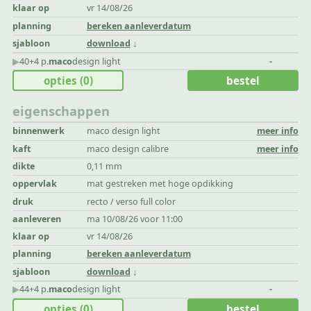
klaar op
vr 14/08/26
planning
bereken aanleverdatum
sjabloon
download
▶︎
40+4 p.
maco
design light
-
opties
(0)
bestel
eigenschappen
binnenwerk
maco design light
meer info
kaft
maco design calibre
meer info
dikte
0,11 mm
oppervlak
mat gestreken met hoge opdikking
druk
recto / verso full color
aanleveren
ma 10/08/26 voor 11:00
klaar op
vr 14/08/26
planning
bereken aanleverdatum
sjabloon
download
▶︎
44+4 p.
maco
design light
-
opties
(0)
bestel