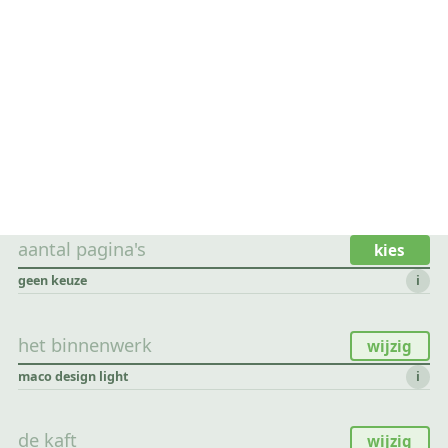
aantal pagina's
kies
geen keuze
i
het binnenwerk
wijzig
maco design light
i
de kaft
wijzig