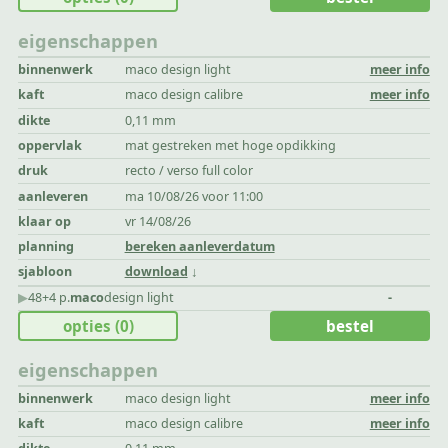
eigenschappen
binnenwerk
maco design light
meer info
kaft
maco design calibre
meer info
dikte
0,11 mm
oppervlak
mat gestreken met hoge opdikking
druk
recto / verso full color
aanleveren
ma 10/08/26 voor 11:00
klaar op
vr 14/08/26
planning
bereken aanleverdatum
sjabloon
download
▶︎
48+4 p.
maco
design light
-
opties
(0)
bestel
eigenschappen
binnenwerk
maco design light
meer info
kaft
maco design calibre
meer info