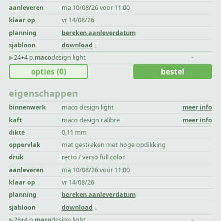
aanleveren
ma 10/08/26 voor 11:00
klaar op
vr 14/08/26
planning
bereken aanleverdatum
sjabloon
download
▶︎
24+4 p.
maco
design light
-
opties
(0)
bestel
eigenschappen
binnenwerk
maco design light
meer info
kaft
maco design calibre
meer info
dikte
0,11 mm
oppervlak
mat gestreken met hoge opdikking
druk
recto / verso full color
aanleveren
ma 10/08/26 voor 11:00
klaar op
vr 14/08/26
planning
bereken aanleverdatum
sjabloon
download
▶︎
28+4 p.
maco
design light
-