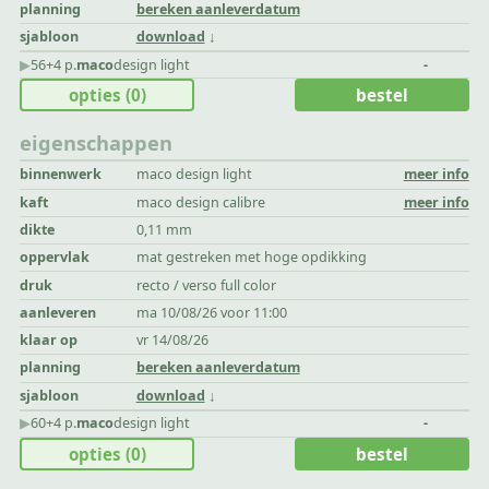
planning
bereken aanleverdatum
sjabloon
download
▶︎
56+4 p.
maco
design light
-
opties
(0)
bestel
eigenschappen
binnenwerk
maco design light
meer info
kaft
maco design calibre
meer info
dikte
0,11 mm
oppervlak
mat gestreken met hoge opdikking
druk
recto / verso full color
aanleveren
ma 10/08/26 voor 11:00
klaar op
vr 14/08/26
planning
bereken aanleverdatum
sjabloon
download
▶︎
60+4 p.
maco
design light
-
opties
(0)
bestel