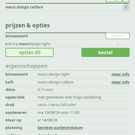
maco design calibre
i
prijzen & opties
binnenwerk
▶︎
8+4 p.
maco
design light
-
opties
(0)
bestel
eigenschappen
binnenwerk
maco design light
meer info
kaft
maco design calibre
meer info
dikte
0,11 mm
oppervlak
mat gestreken met hoge opdikking
druk
recto / verso full color
aanleveren
ma 10/08/26 voor 11:00
klaar op
vr 14/08/26
planning
bereken aanleverdatum