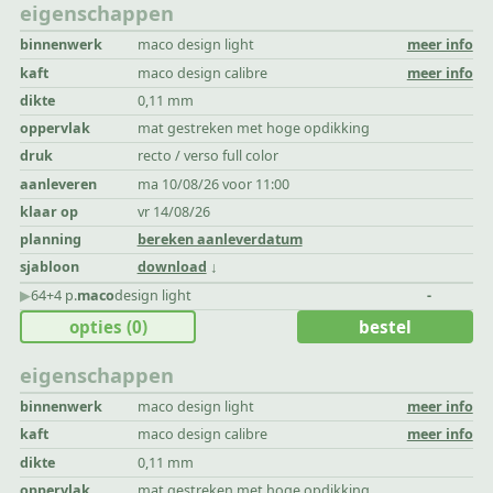
eigenschappen
binnenwerk
maco design light
meer info
kaft
maco design calibre
meer info
dikte
0,11 mm
oppervlak
mat gestreken met hoge opdikking
druk
recto / verso full color
aanleveren
ma 10/08/26 voor 11:00
klaar op
vr 14/08/26
planning
bereken aanleverdatum
sjabloon
download
▶︎
64+4 p.
maco
design light
-
opties
(0)
bestel
eigenschappen
binnenwerk
maco design light
meer info
kaft
maco design calibre
meer info
dikte
0,11 mm
oppervlak
mat gestreken met hoge opdikking