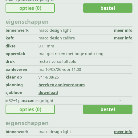
opties
(0)
bestel
eigenschappen
binnenwerk
maco design light
meer info
kaft
maco design calibre
meer info
dikte
0,11 mm
oppervlak
mat gestreken met hoge opdikking
druk
recto / verso full color
aanleveren
ma 10/08/26 voor 11:00
klaar op
vr 14/08/26
planning
bereken aanleverdatum
sjabloon
download
▶︎
32+4 p.
maco
design light
-
opties
(0)
bestel
eigenschappen
binnenwerk
maco design light
meer info