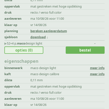
dikte
0,11 mm
oppervlak
mat gestreken met hoge opdikking
druk
recto / verso full color
aanleveren
ma 10/08/26 voor 11:00
klaar op
vr 14/08/26
planning
bereken aanleverdatum
sjabloon
download
▶︎
52+4 p.
maco
design light
-
opties
(0)
bestel
eigenschappen
binnenwerk
maco design light
meer info
kaft
maco design calibre
meer info
dikte
0,11 mm
oppervlak
mat gestreken met hoge opdikking
druk
recto / verso full color
aanleveren
ma 10/08/26 voor 11:00
klaar op
vr 14/08/26