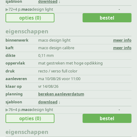
sjabloon
download
▶︎
72+4 p.
maco
design light
-
opties
(0)
bestel
eigenschappen
binnenwerk
maco design light
meer info
kaft
maco design calibre
meer info
dikte
0,11 mm
oppervlak
mat gestreken met hoge opdikking
druk
recto / verso full color
aanleveren
ma 10/08/26 voor 11:00
klaar op
vr 14/08/26
planning
bereken aanleverdatum
sjabloon
download
▶︎
76+4 p.
maco
design light
-
opties
(0)
bestel
eigenschappen