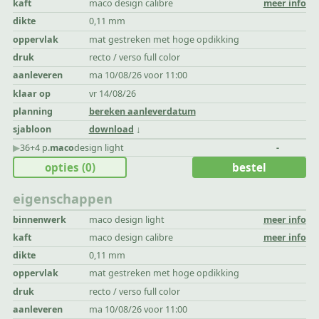
kaft
maco design calibre
meer info
dikte
0,11 mm
oppervlak
mat gestreken met hoge opdikking
druk
recto / verso full color
aanleveren
ma 10/08/26 voor 11:00
klaar op
vr 14/08/26
planning
bereken aanleverdatum
sjabloon
download
▶︎
36+4 p.
maco
design light
-
opties
(0)
bestel
eigenschappen
binnenwerk
maco design light
meer info
kaft
maco design calibre
meer info
dikte
0,11 mm
oppervlak
mat gestreken met hoge opdikking
druk
recto / verso full color
aanleveren
ma 10/08/26 voor 11:00