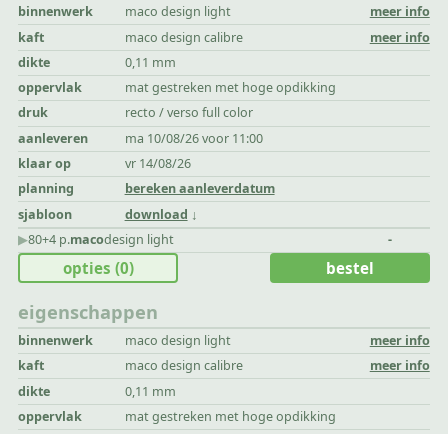
binnenwerk
maco design light
meer info
kaft
maco design calibre
meer info
dikte
0,11 mm
oppervlak
mat gestreken met hoge opdikking
druk
recto / verso full color
aanleveren
ma 10/08/26 voor 11:00
klaar op
vr 14/08/26
planning
bereken aanleverdatum
sjabloon
download
▶︎
80+4 p.
maco
design light
-
opties
(0)
bestel
eigenschappen
binnenwerk
maco design light
meer info
kaft
maco design calibre
meer info
dikte
0,11 mm
oppervlak
mat gestreken met hoge opdikking
druk
recto / verso full color