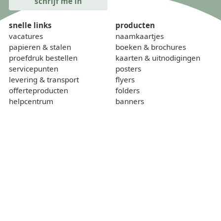
snelle links
producten
vacatures
naamkaartjes
papieren & stalen
boeken & brochures
proefdruk bestellen
kaarten & uitnodigingen
servicepunten
posters
levering & transport
flyers
offerteproducten
folders
helpcentrum
banners
onze kalender
borden
gewichtcalculator
over
contact
wie zijn we
sponsoring
lokaal & duurzaam
voorwaarden
privacybeleid
cookiebeleid