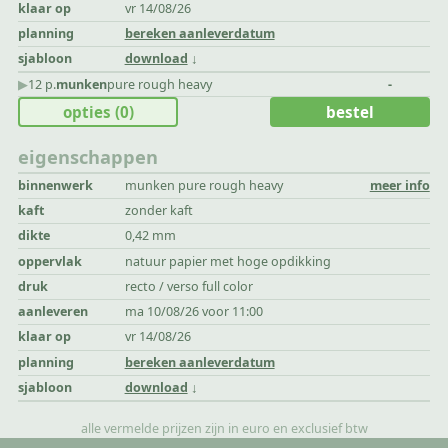
klaar op
vr 14/08/26
planning
bereken aanleverdatum
sjabloon
download
▶︎
12 p.
munken
pure rough heavy
-
opties
(0)
bestel
eigenschappen
binnenwerk
munken pure rough heavy
meer info
kaft
zonder kaft
dikte
0,42 mm
oppervlak
natuur papier met hoge opdikking
druk
recto / verso full color
aanleveren
ma 10/08/26 voor 11:00
klaar op
vr 14/08/26
planning
bereken aanleverdatum
sjabloon
download
alle vermelde prijzen zijn in euro en exclusief btw