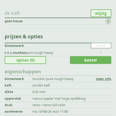
de kaft
wijzig
geen keuze
i
prijzen & opties
binnenwerk
▶︎
8 p.
munken
pure rough heavy
-
opties
(0)
bestel
eigenschappen
binnenwerk
munken pure rough heavy
meer info
kaft
zonder kaft
dikte
0,42 mm
oppervlak
natuur papier met hoge opdikking
druk
recto / verso full color
aanleveren
ma 10/08/26 voor 11:00