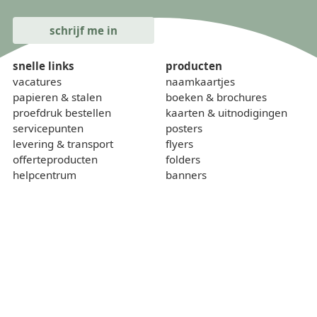
snelle links
producten
vacatures
naamkaartjes
papieren & stalen
boeken & brochures
proefdruk bestellen
kaarten & uitnodigingen
servicepunten
posters
levering & transport
flyers
offerteproducten
folders
helpcentrum
banners
onze kalender
borden
gewichtcalculator
over
contact
wie zijn we
sponsoring
lokaal & duurzaam
voorwaarden