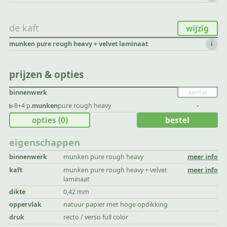
de kaft
wijzig
munken pure rough heavy + velvet laminaat
i
prijzen & opties
binnenwerk
▶︎
8+4 p.
munken
pure rough heavy
-
opties
(0)
bestel
eigenschappen
binnenwerk
munken pure rough heavy
meer info
kaft
munken pure rough heavy + velvet
meer info
laminaat
dikte
0,42 mm
oppervlak
natuur papier met hoge opdikking
druk
recto / verso full color