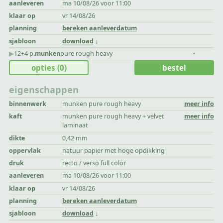
aanleveren
ma 10/08/26 voor 11:00
klaar op
vr 14/08/26
planning
bereken aanleverdatum
sjabloon
download
▶︎
12+4 p.
munken
pure rough heavy
-
opties
(0)
bestel
eigenschappen
binnenwerk
munken pure rough heavy
meer info
kaft
munken pure rough heavy + velvet
meer info
laminaat
dikte
0,42 mm
oppervlak
natuur papier met hoge opdikking
druk
recto / verso full color
aanleveren
ma 10/08/26 voor 11:00
klaar op
vr 14/08/26
planning
bereken aanleverdatum
sjabloon
download