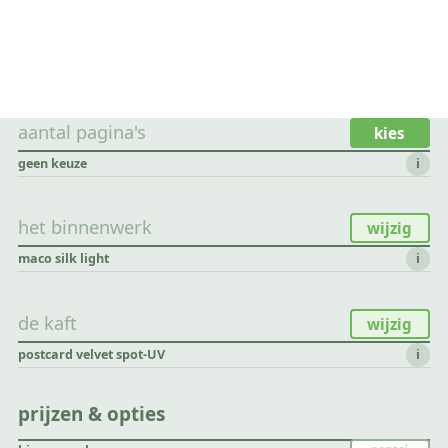
aantal pagina's
kies
geen keuze
i
het binnenwerk
wijzig
maco silk light
i
de kaft
wijzig
postcard velvet spot-UV
i
prijzen & opties