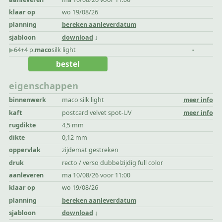
klaar op
wo 19/08/26
planning
bereken aanleverdatum
sjabloon
download
▶︎
64+4 p.
maco
silk light
-
bestel
eigenschappen
binnenwerk
maco silk light
meer info
kaft
postcard velvet spot-UV
meer info
rugdikte
4,5 mm
dikte
0,12 mm
oppervlak
zijdemat gestreken
druk
recto / verso dubbelzijdig full color
aanleveren
ma 10/08/26 voor 11:00
klaar op
wo 19/08/26
planning
bereken aanleverdatum
sjabloon
download