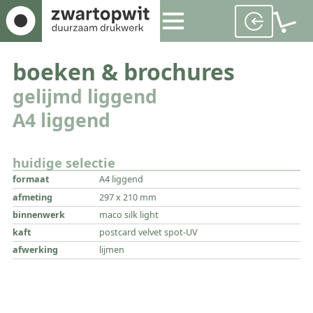
boeken & brochures
gelijmd liggend
A4 liggend
huidige selectie
formaat
A4 liggend
afmeting
297 x 210 mm
binnenwerk
maco silk light
kaft
postcard velvet spot-UV
afwerking
lijmen