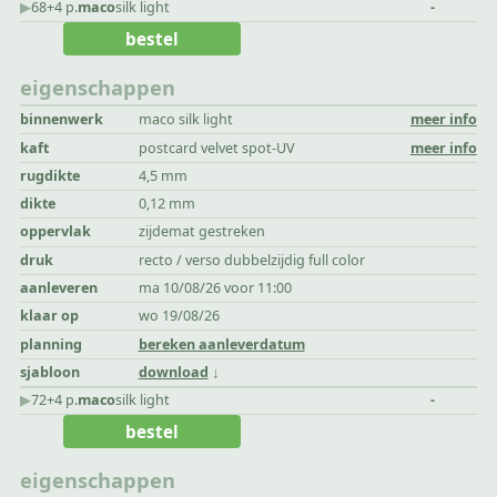
▶︎
68+4 p.
maco
silk light
-
bestel
eigenschappen
binnenwerk
maco silk light
meer info
kaft
postcard velvet spot-UV
meer info
rugdikte
4,5 mm
dikte
0,12 mm
oppervlak
zijdemat gestreken
druk
recto / verso dubbelzijdig full color
aanleveren
ma 10/08/26 voor 11:00
klaar op
wo 19/08/26
planning
bereken aanleverdatum
sjabloon
download
▶︎
72+4 p.
maco
silk light
-
bestel
eigenschappen