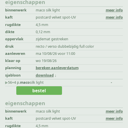
eigenschappen
binnenwerk
maco silk light
meer info
kaft
postcard velvet spot-UV
meer info
rugdikte
4,5 mm
dikte
0,12 mm
oppervlak
zijdemat gestreken
druk
recto / verso dubbelzijdig full color
aanleveren
ma 10/08/26 voor 11:00
klaar op
wo 19/08/26
planning
bereken aanleverdatum
sjabloon
download
▶︎
56+4 p.
maco
silk light
-
bestel
eigenschappen
binnenwerk
maco silk light
meer info
kaft
postcard velvet spot-UV
meer info
rugdikte
4,5 mm