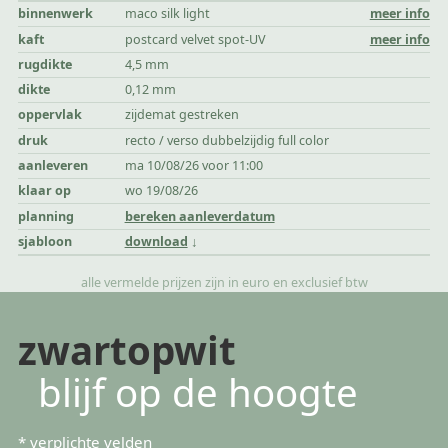
binnenwerk
maco silk light
meer info
kaft
postcard velvet spot-UV
meer info
rugdikte
4,5 mm
dikte
0,12 mm
oppervlak
zijdemat gestreken
druk
recto / verso dubbelzijdig full color
aanleveren
ma 10/08/26 voor 11:00
klaar op
wo 19/08/26
planning
bereken aanleverdatum
sjabloon
download
alle vermelde prijzen zijn in euro en exclusief btw
zwartopwit
blijf op de hoogte
*
verplichte velden