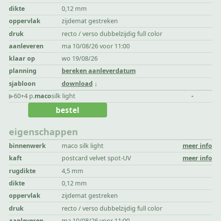
dikte
0,12 mm
oppervlak
zijdemat gestreken
druk
recto / verso dubbelzijdig full color
aanleveren
ma 10/08/26 voor 11:00
klaar op
wo 19/08/26
planning
bereken aanleverdatum
sjabloon
download
▶︎
60+4 p.
maco
silk light
-
bestel
eigenschappen
binnenwerk
maco silk light
meer info
kaft
postcard velvet spot-UV
meer info
rugdikte
4,5 mm
dikte
0,12 mm
oppervlak
zijdemat gestreken
druk
recto / verso dubbelzijdig full color
aanleveren
ma 10/08/26 voor 11:00