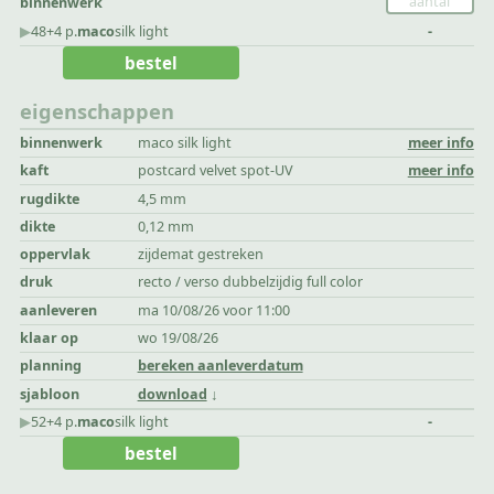
binnenwerk
▶︎
48+4 p.
maco
silk light
-
bestel
eigenschappen
binnenwerk
maco silk light
meer info
kaft
postcard velvet spot-UV
meer info
rugdikte
4,5 mm
dikte
0,12 mm
oppervlak
zijdemat gestreken
druk
recto / verso dubbelzijdig full color
aanleveren
ma 10/08/26 voor 11:00
klaar op
wo 19/08/26
planning
bereken aanleverdatum
sjabloon
download
▶︎
52+4 p.
maco
silk light
-
bestel