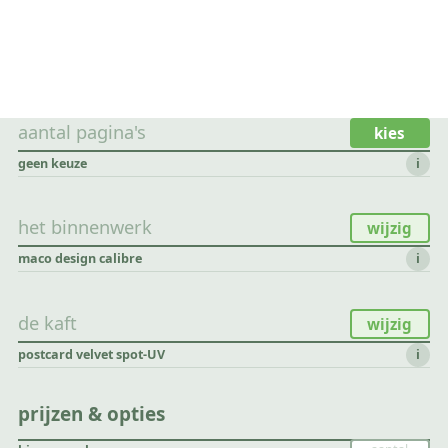
aantal pagina's
kies
geen keuze
i
het binnenwerk
wijzig
maco design calibre
i
de kaft
wijzig
postcard velvet spot-UV
i
prijzen & opties