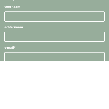
voornaam
achternaam
e-mail
*
snelle links
producten
vacatures
naamkaartjes
papieren & stalen
boeken & brochures
proefdruk bestellen
kaarten & uitnodigingen
servicepunten
posters