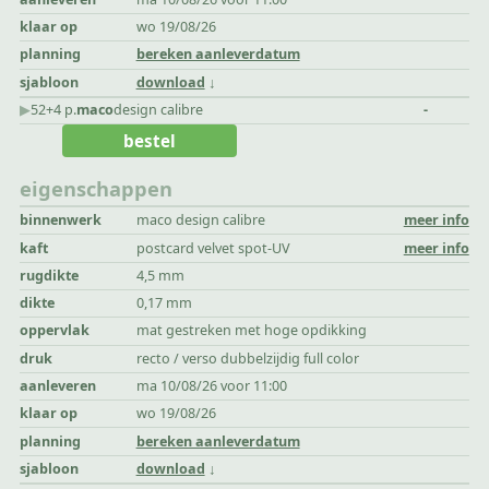
klaar op
wo 19/08/26
planning
bereken aanleverdatum
sjabloon
download
▶︎
52+4 p.
maco
design calibre
-
bestel
eigenschappen
binnenwerk
maco design calibre
meer info
kaft
postcard velvet spot-UV
meer info
rugdikte
4,5 mm
dikte
0,17 mm
oppervlak
mat gestreken met hoge opdikking
druk
recto / verso dubbelzijdig full color
aanleveren
ma 10/08/26 voor 11:00
klaar op
wo 19/08/26
planning
bereken aanleverdatum
sjabloon
download