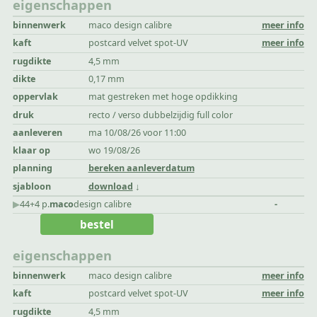
eigenschappen
binnenwerk
maco design calibre
meer info
kaft
postcard velvet spot-UV
meer info
rugdikte
4,5 mm
dikte
0,17 mm
oppervlak
mat gestreken met hoge opdikking
druk
recto / verso dubbelzijdig full color
aanleveren
ma 10/08/26 voor 11:00
klaar op
wo 19/08/26
planning
bereken aanleverdatum
sjabloon
download
▶︎
44+4 p.
maco
design calibre
-
bestel
eigenschappen
binnenwerk
maco design calibre
meer info
kaft
postcard velvet spot-UV
meer info
rugdikte
4,5 mm