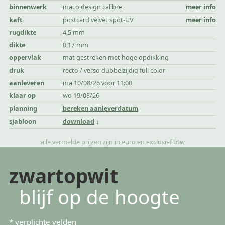
binnenwerk
maco design calibre
meer info
kaft
postcard velvet spot-UV
meer info
rugdikte
4,5 mm
dikte
0,17 mm
oppervlak
mat gestreken met hoge opdikking
druk
recto / verso dubbelzijdig full color
aanleveren
ma 10/08/26 voor 11:00
klaar op
wo 19/08/26
planning
bereken aanleverdatum
sjabloon
download
alle vermelde prijzen zijn in euro en exclusief btw
zwartopwit
blijf op de hoogte
*
verplichte velden