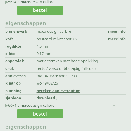
▶︎
56+4 p.
maco
design calibre
-
bestel
eigenschappen
binnenwerk
maco design calibre
meer info
kaft
postcard velvet spot-UV
meer info
rugdikte
4,5 mm
dikte
0,17 mm
oppervlak
mat gestreken met hoge opdikking
druk
recto / verso dubbelzijdig full color
aanleveren
ma 10/08/26 voor 11:00
klaar op
wo 19/08/26
planning
bereken aanleverdatum
sjabloon
download
▶︎
60+4 p.
maco
design calibre
-
bestel
eigenschappen