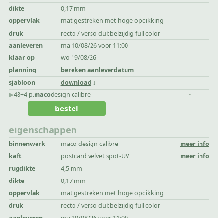
dikte
0,17 mm
oppervlak
mat gestreken met hoge opdikking
druk
recto / verso dubbelzijdig full color
aanleveren
ma 10/08/26 voor 11:00
klaar op
wo 19/08/26
planning
bereken aanleverdatum
sjabloon
download
▶︎
48+4 p.
maco
design calibre
-
bestel
eigenschappen
binnenwerk
maco design calibre
meer info
kaft
postcard velvet spot-UV
meer info
rugdikte
4,5 mm
dikte
0,17 mm
oppervlak
mat gestreken met hoge opdikking
druk
recto / verso dubbelzijdig full color
aanleveren
ma 10/08/26 voor 11:00