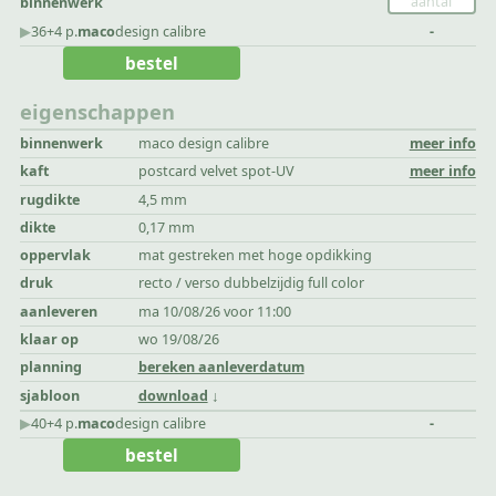
binnenwerk
▶︎
36+4 p.
maco
design calibre
-
bestel
eigenschappen
binnenwerk
maco design calibre
meer info
kaft
postcard velvet spot-UV
meer info
rugdikte
4,5 mm
dikte
0,17 mm
oppervlak
mat gestreken met hoge opdikking
druk
recto / verso dubbelzijdig full color
aanleveren
ma 10/08/26 voor 11:00
klaar op
wo 19/08/26
planning
bereken aanleverdatum
sjabloon
download
▶︎
40+4 p.
maco
design calibre
-
bestel