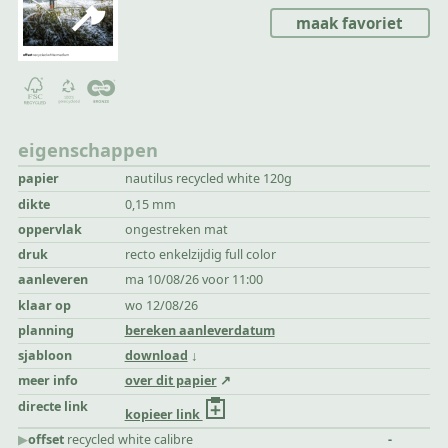
maak favoriet
eigenschappen
papier
nautilus recycled white 120g
dikte
0,15 mm
oppervlak
ongestreken mat
druk
recto enkelzijdig full color
aanleveren
ma 10/08/26 voor 11:00
klaar op
wo 12/08/26
planning
bereken aanleverdatum
sjabloon
download
meer info
over dit papier
directe link
kopieer link
▶︎
offset
recycled white calibre
-