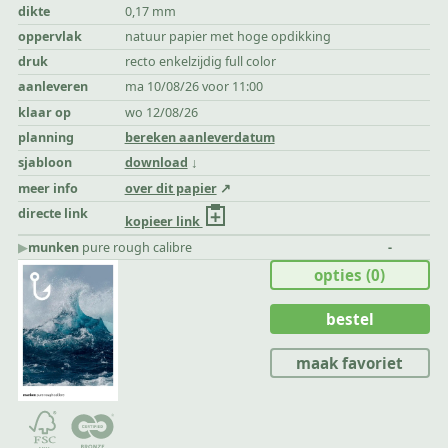
dikte
0,17 mm
oppervlak
natuur papier met hoge opdikking
druk
recto enkelzijdig full color
aanleveren
ma 10/08/26 voor 11:00
klaar op
wo 12/08/26
planning
bereken aanleverdatum
sjabloon
download
meer info
over dit papier
directe link
kopieer link
▶︎
munken
pure rough calibre
-
opties
(0)
bestel
maak favoriet