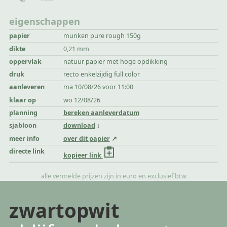
eigenschappen
papier
munken pure rough 150g
dikte
0,21 mm
oppervlak
natuur papier met hoge opdikking
druk
recto enkelzijdig full color
aanleveren
ma 10/08/26 voor 11:00
klaar op
wo 12/08/26
planning
bereken aanleverdatum
sjabloon
download
meer info
over dit papier
directe link
kopieer link
alle vermelde prijzen zijn in euro en exclusief btw
zwartopwit