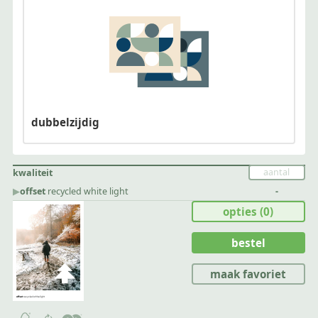
dubbelzijdig
kwaliteit
▶︎
offset
recycled white light
-
opties
(0)
bestel
maak favoriet