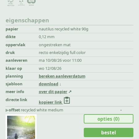
eigenschappen
papier
nautilus recycled white 90g
dikte
0,12 mm
oppervlak
ongestreken mat
druk
recto enkelzijdig full color
aanleveren
ma 10/08/26 voor 11:00
klaar op
wo 12/08/26
planning
bereken aanleverdatum
sjabloon
download
meer info
over dit papier
directe link
kopieer link
▶︎
offset
recycled white medium
-
opties
(0)
bestel