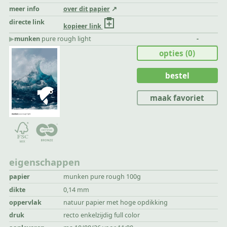
meer info
over dit papier
directe link
kopieer link
▶︎
munken
pure rough light
-
opties
(0)
bestel
maak favoriet
eigenschappen
papier
munken pure rough 100g
dikte
0,14 mm
oppervlak
natuur papier met hoge opdikking
druk
recto enkelzijdig full color