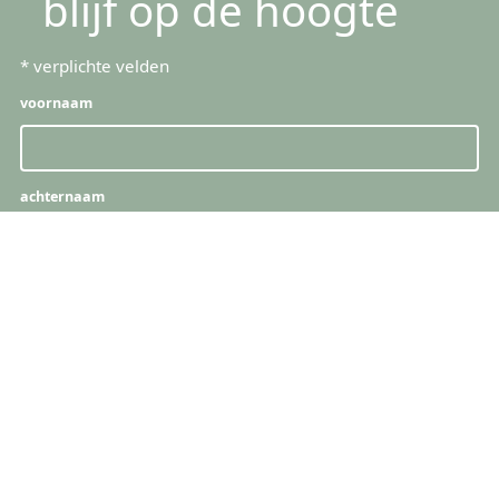
blijf op de hoogte
*
verplichte velden
voornaam
achternaam
e-mail
*
snelle links
producten
vacatures
naamkaartjes