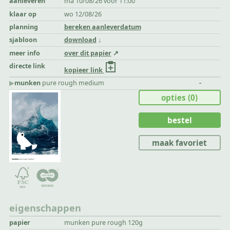
aanleveren
ma 10/08/26 voor 11:00
klaar op
wo 12/08/26
planning
bereken aanleverdatum
sjabloon
download
meer info
over dit papier
directe link
kopieer link
▶︎
munken
pure rough medium
-
opties
(0)
bestel
maak favoriet
eigenschappen
papier
munken pure rough 120g