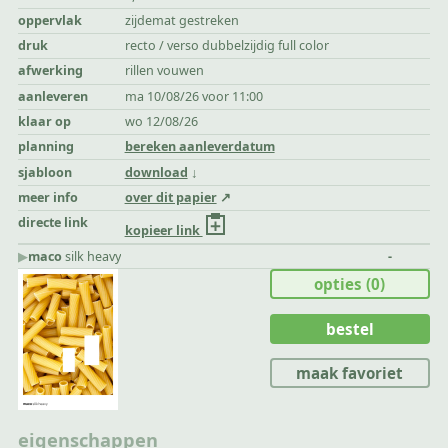
oppervlak
zijdemat gestreken
druk
recto / verso dubbelzijdig full color
afwerking
rillen vouwen
aanleveren
ma 10/08/26 voor 11:00
klaar op
wo 12/08/26
planning
bereken aanleverdatum
sjabloon
download
meer info
over dit papier
directe link
kopieer link
▶︎
maco
silk heavy
-
opties
(0)
bestel
maak favoriet
eigenschappen