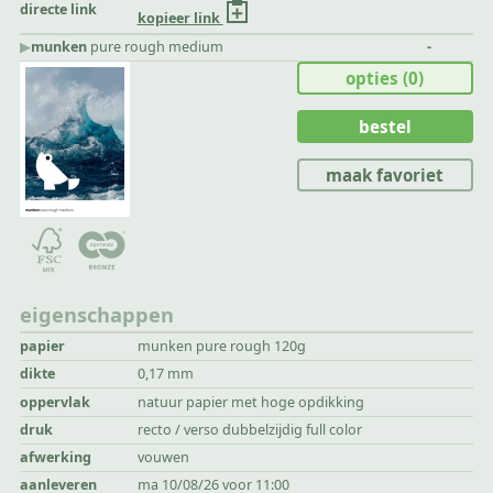
directe link
kopieer link
▶︎
munken
pure rough medium
-
opties
(0)
bestel
maak favoriet
eigenschappen
papier
munken pure rough 120g
dikte
0,17 mm
oppervlak
natuur papier met hoge opdikking
druk
recto / verso dubbelzijdig full color
afwerking
vouwen
aanleveren
ma 10/08/26 voor 11:00