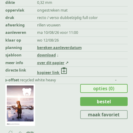
dikte
0,32 mm
oppervlak
ongestreken mat
druk
recto / verso dubbelzijdig full color
afwerking
rillen vouwen
aanleveren
ma 10/08/26 voor 11:00
klaar op
wo 12/08/26
planning
bereken aanleverdatum
sjabloon
download
meer info
over dit papier
directe link
kopieer link
▶︎
offset
recycled white heavy
-
opties
(0)
bestel
maak favoriet