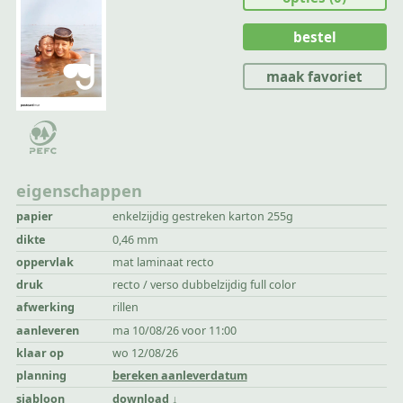
bestel
maak favoriet
eigenschappen
papier
enkelzijdig gestreken karton 255g
dikte
0,46 mm
oppervlak
mat laminaat recto
druk
recto / verso dubbelzijdig full color
afwerking
rillen
aanleveren
ma 10/08/26 voor 11:00
klaar op
wo 12/08/26
planning
bereken aanleverdatum
sjabloon
download