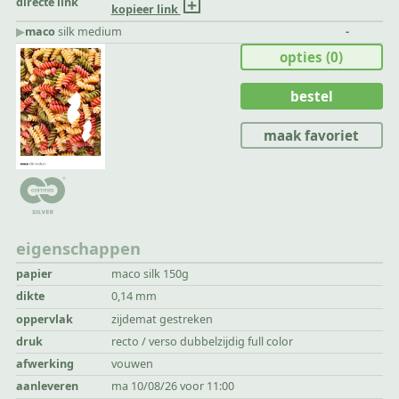
directe link
kopieer link
▶︎
maco
silk medium
-
opties
(0)
bestel
maak favoriet
eigenschappen
papier
maco silk 150g
dikte
0,14 mm
oppervlak
zijdemat gestreken
druk
recto / verso dubbelzijdig full color
afwerking
vouwen
aanleveren
ma 10/08/26 voor 11:00