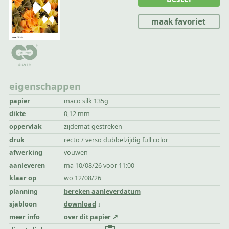
maak favoriet
eigenschappen
papier
maco silk 135g
dikte
0,12 mm
oppervlak
zijdemat gestreken
druk
recto / verso dubbelzijdig full color
afwerking
vouwen
aanleveren
ma 10/08/26 voor 11:00
klaar op
wo 12/08/26
planning
bereken aanleverdatum
sjabloon
download
meer info
over dit papier