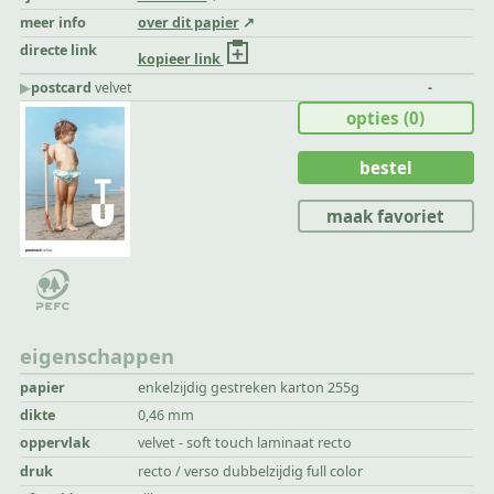
meer info
over dit papier
directe link
kopieer link
▶︎
postcard
velvet
-
opties
(0)
bestel
maak favoriet
eigenschappen
papier
enkelzijdig gestreken karton 255g
dikte
0,46 mm
oppervlak
velvet - soft touch laminaat recto
druk
recto / verso dubbelzijdig full color