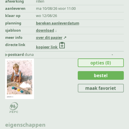
afwerking
rillen
aanleveren
ma 10/08/26 voor 11:00
klaar op
wo 12/08/26
planning
bereken aanleverdatum
sjabloon
download
meer info
over dit papier
directe link
kopieer link
▶︎
postcard
duna
-
opties
(0)
bestel
maak favoriet
eigenschappen