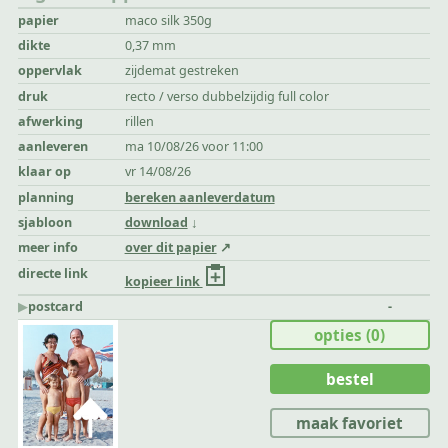
papier
maco silk 350g
dikte
0,37 mm
oppervlak
zijdemat gestreken
druk
recto / verso dubbelzijdig full color
afwerking
rillen
aanleveren
ma 10/08/26 voor 11:00
klaar op
vr 14/08/26
planning
bereken aanleverdatum
sjabloon
download
meer info
over dit papier
directe link
kopieer link
▶︎
postcard
-
opties
(0)
bestel
maak favoriet