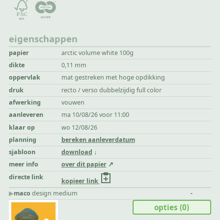
eigenschappen
papier
arctic volume white 100g
dikte
0,11 mm
oppervlak
mat gestreken met hoge opdikking
druk
recto / verso dubbelzijdig full color
afwerking
vouwen
aanleveren
ma 10/08/26 voor 11:00
klaar op
wo 12/08/26
planning
bereken aanleverdatum
sjabloon
download
meer info
over dit papier
directe link
kopieer link
▶︎
maco
design medium
-
opties
(0)