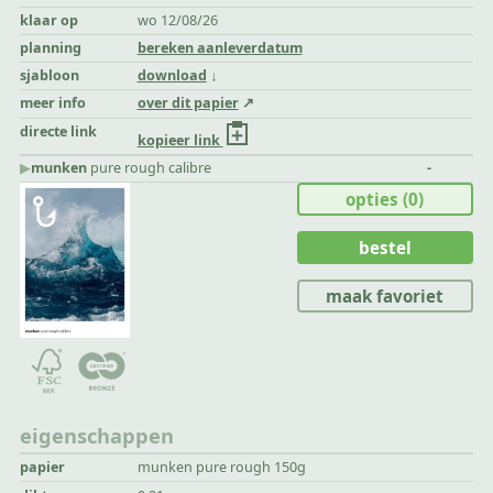
klaar op
wo 12/08/26
planning
bereken aanleverdatum
sjabloon
download
meer info
over dit papier
directe link
kopieer link
▶︎
munken
pure rough calibre
-
opties
(0)
bestel
maak favoriet
eigenschappen
papier
munken pure rough 150g