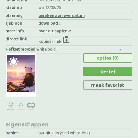
klaar op
wo 12/08/26
planning
bereken aanleverdatum
sjabloon
download
meer info
over dit papier
directe link
kopieer link
▶︎
offset
recycled white bold
-
opties
(0)
bestel
maak favoriet
eigenschappen
papier
nautilus recycled white 250g