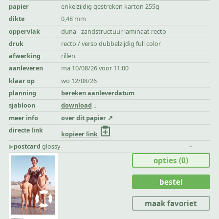
papier
enkelzijdig gestreken karton 255g
dikte
0,48 mm
oppervlak
duna - zandstructuur laminaat recto
druk
recto / verso dubbelzijdig full color
afwerking
rillen
aanleveren
ma 10/08/26 voor 11:00
klaar op
wo 12/08/26
planning
bereken aanleverdatum
sjabloon
download
meer info
over dit papier
directe link
kopieer link
▶︎
postcard
glossy
-
opties
(0)
bestel
maak favoriet