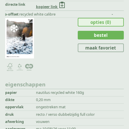
directe link
kopieer link
▶︎
offset
recycled white calibre
-
opties
(0)
bestel
maak favoriet
eigenschappen
papier
nautilus recycled white 160g
dikte
0,20 mm
oppervlak
ongestreken mat
druk
recto / verso dubbelzijdig full color
afwerking
vouwen
aanleveren
ma 10/08/26 voor 11:00