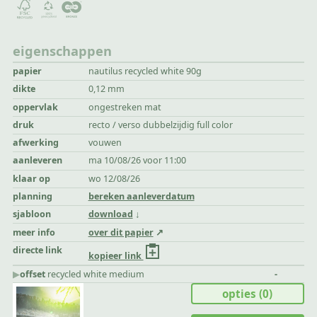
eigenschappen
papier
nautilus recycled white 90g
dikte
0,12 mm
oppervlak
ongestreken mat
druk
recto / verso dubbelzijdig full color
afwerking
vouwen
aanleveren
ma 10/08/26 voor 11:00
klaar op
wo 12/08/26
planning
bereken aanleverdatum
sjabloon
download
meer info
over dit papier
directe link
kopieer link
▶︎
offset
recycled white medium
-
opties
(0)