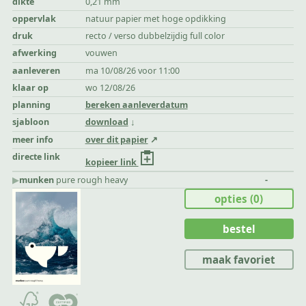
dikte
0,21 mm
oppervlak
natuur papier met hoge opdikking
druk
recto / verso dubbelzijdig full color
afwerking
vouwen
aanleveren
ma 10/08/26 voor 11:00
klaar op
wo 12/08/26
planning
bereken aanleverdatum
sjabloon
download
meer info
over dit papier
directe link
kopieer link
▶︎
munken
pure rough heavy
-
opties
(0)
bestel
maak favoriet