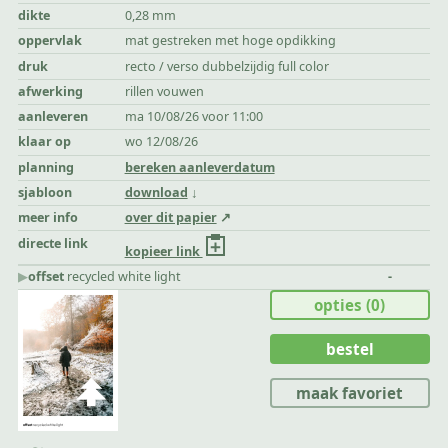
dikte
0,28 mm
oppervlak
mat gestreken met hoge opdikking
druk
recto / verso dubbelzijdig full color
afwerking
rillen vouwen
aanleveren
ma 10/08/26 voor 11:00
klaar op
wo 12/08/26
planning
bereken aanleverdatum
sjabloon
download
meer info
over dit papier
directe link
kopieer link
▶︎
offset
recycled white light
-
opties
(0)
bestel
maak favoriet