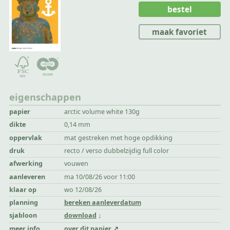
bestel
maak favoriet
eigenschappen
papier
arctic volume white 130g
dikte
0,14 mm
oppervlak
mat gestreken met hoge opdikking
druk
recto / verso dubbelzijdig full color
afwerking
vouwen
aanleveren
ma 10/08/26 voor 11:00
klaar op
wo 12/08/26
planning
bereken aanleverdatum
sjabloon
download
meer info
over dit papier