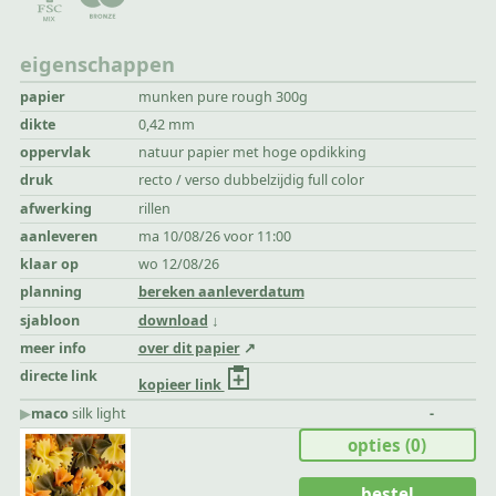
eigenschappen
papier
munken pure rough 300g
dikte
0,42 mm
oppervlak
natuur papier met hoge opdikking
druk
recto / verso dubbelzijdig full color
afwerking
rillen
aanleveren
ma 10/08/26 voor 11:00
klaar op
wo 12/08/26
planning
bereken aanleverdatum
sjabloon
download
meer info
over dit papier
directe link
kopieer link
▶︎
maco
silk light
-
opties
(0)
bestel