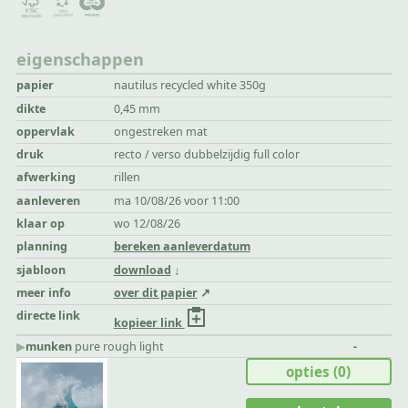
eigenschappen
papier
nautilus recycled white 350g
dikte
0,45 mm
oppervlak
ongestreken mat
druk
recto / verso dubbelzijdig full color
afwerking
rillen
aanleveren
ma 10/08/26 voor 11:00
klaar op
wo 12/08/26
planning
bereken aanleverdatum
sjabloon
download
meer info
over dit papier
directe link
kopieer link
▶︎
munken
pure rough light
-
opties
(0)