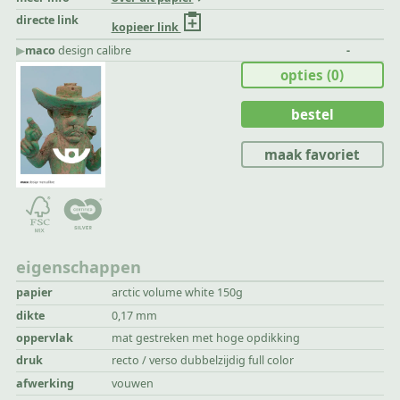
directe link
kopieer link
▶︎
maco
design calibre
-
opties
(0)
bestel
maak favoriet
eigenschappen
papier
arctic volume white 150g
dikte
0,17 mm
oppervlak
mat gestreken met hoge opdikking
druk
recto / verso dubbelzijdig full color
afwerking
vouwen