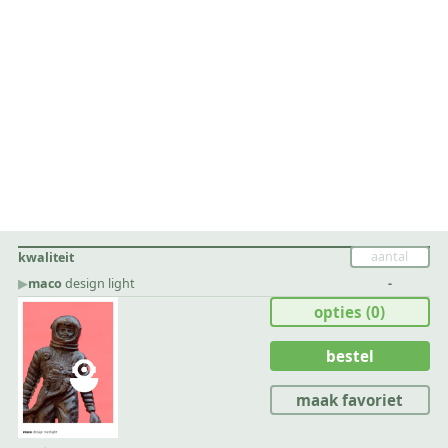
kwaliteit
▶︎
maco
design light
-
opties
(0)
bestel
maak favoriet