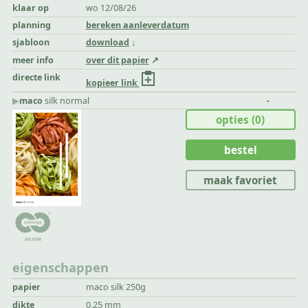
klaar op
wo 12/08/26
planning
bereken aanleverdatum
sjabloon
download
meer info
over dit papier
directe link
kopieer link
▶︎
maco
silk normal
-
opties
(0)
bestel
maak favoriet
eigenschappen
papier
maco silk 250g
dikte
0,25 mm