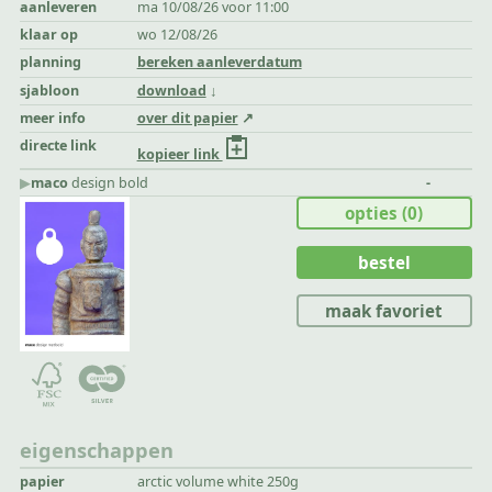
aanleveren
ma 10/08/26 voor 11:00
klaar op
wo 12/08/26
planning
bereken aanleverdatum
sjabloon
download
meer info
over dit papier
directe link
kopieer link
▶︎
maco
design bold
-
opties
(0)
bestel
maak favoriet
eigenschappen
papier
arctic volume white 250g