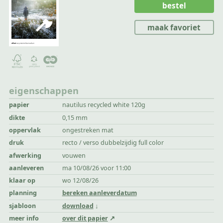
bestel
maak favoriet
eigenschappen
papier
nautilus recycled white 120g
dikte
0,15 mm
oppervlak
ongestreken mat
druk
recto / verso dubbelzijdig full color
afwerking
vouwen
aanleveren
ma 10/08/26 voor 11:00
klaar op
wo 12/08/26
planning
bereken aanleverdatum
sjabloon
download
meer info
over dit papier