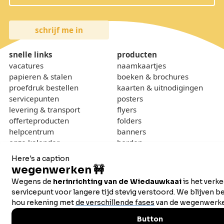
snelle links
producten
vacatures
naamkaartjes
papieren & stalen
boeken & brochures
proefdruk bestellen
kaarten & uitnodigingen
servicepunten
posters
levering & transport
flyers
offerteproducten
folders
helpcentrum
banners
onze kalender
borden
gewichtcalculator
over
contact
wie zijn we
sponsoring
lokaal & duurzaam