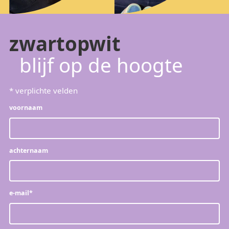
zwartopwit
blijf op de hoogte
*
verplichte velden
voornaam
achternaam
e-mail
*