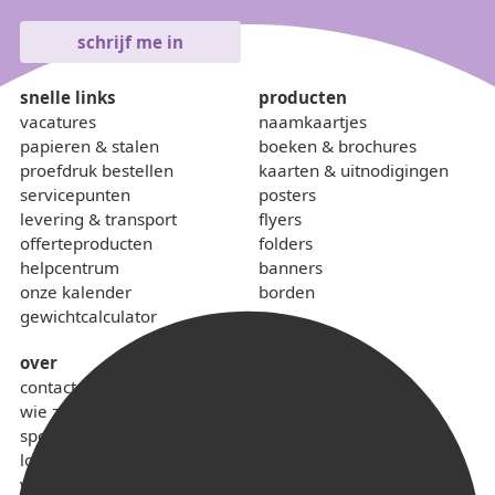
snelle links
producten
vacatures
naamkaartjes
papieren & stalen
boeken & brochures
proefdruk bestellen
kaarten & uitnodigingen
servicepunten
posters
levering & transport
flyers
offerteproducten
folders
helpcentrum
banners
onze kalender
borden
gewichtcalculator
over
contact
wie zijn we
sponsoring
lokaal & duurzaam
voorwaarden