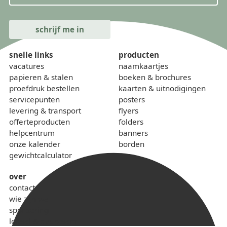
snelle links
producten
vacatures
naamkaartjes
papieren & stalen
boeken & brochures
proefdruk bestellen
kaarten & uitnodigingen
servicepunten
posters
levering & transport
flyers
offerteproducten
folders
helpcentrum
banners
onze kalender
borden
gewichtcalculator
over
contact
wie zijn we
sponsoring
lokaal & duurzaam