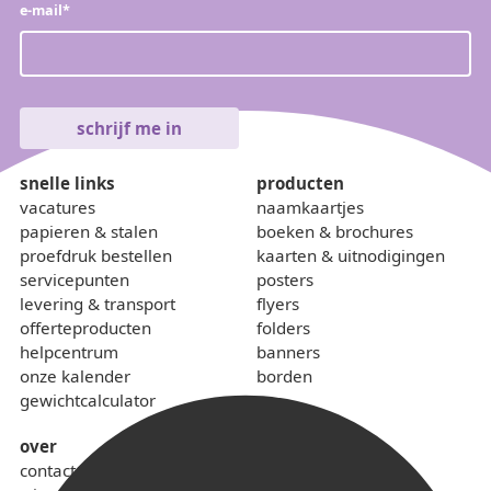
e-mail
*
snelle links
producten
vacatures
naamkaartjes
papieren & stalen
boeken & brochures
proefdruk bestellen
kaarten & uitnodigingen
servicepunten
posters
levering & transport
flyers
offerteproducten
folders
helpcentrum
banners
onze kalender
borden
gewichtcalculator
over
contact