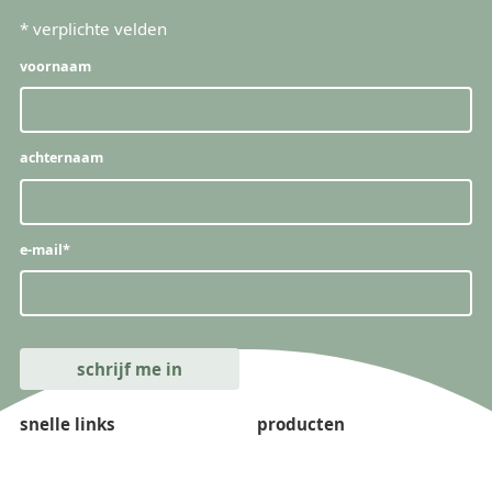
*
verplichte velden
voornaam
achternaam
e-mail
*
snelle links
producten
vacatures
naamkaartjes
papieren & stalen
boeken & brochures