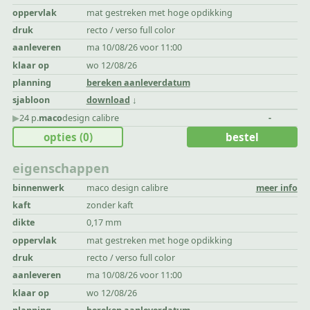
oppervlak
mat gestreken met hoge opdikking
druk
recto / verso full color
aanleveren
ma 10/08/26 voor 11:00
klaar op
wo 12/08/26
planning
bereken aanleverdatum
sjabloon
download
▶︎
24 p.
maco
design calibre
-
opties
(0)
bestel
eigenschappen
binnenwerk
maco design calibre
meer info
kaft
zonder kaft
dikte
0,17 mm
oppervlak
mat gestreken met hoge opdikking
druk
recto / verso full color
aanleveren
ma 10/08/26 voor 11:00
klaar op
wo 12/08/26