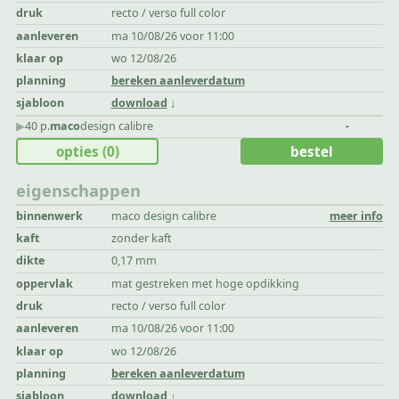
druk
recto / verso full color
aanleveren
ma 10/08/26 voor 11:00
klaar op
wo 12/08/26
planning
bereken aanleverdatum
sjabloon
download
▶︎
40 p.
maco
design calibre
-
opties
(0)
bestel
eigenschappen
binnenwerk
maco design calibre
meer info
kaft
zonder kaft
dikte
0,17 mm
oppervlak
mat gestreken met hoge opdikking
druk
recto / verso full color
aanleveren
ma 10/08/26 voor 11:00
klaar op
wo 12/08/26
planning
bereken aanleverdatum
sjabloon
download