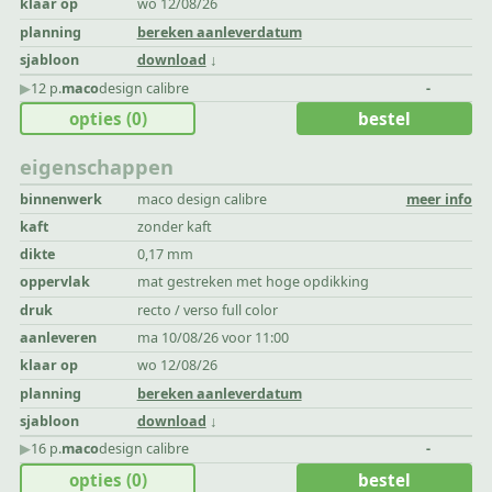
klaar op
wo 12/08/26
planning
bereken aanleverdatum
sjabloon
download
▶︎
12 p.
maco
design calibre
-
opties
(0)
bestel
eigenschappen
binnenwerk
maco design calibre
meer info
kaft
zonder kaft
dikte
0,17 mm
oppervlak
mat gestreken met hoge opdikking
druk
recto / verso full color
aanleveren
ma 10/08/26 voor 11:00
klaar op
wo 12/08/26
planning
bereken aanleverdatum
sjabloon
download
▶︎
16 p.
maco
design calibre
-
opties
(0)
bestel