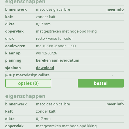
eigenschappen
binnenwerk
maco design calibre
meer info
kaft
zonder kaft
dikte
0,17 mm
oppervlak
mat gestreken met hoge opdikking
druk
recto / verso full color
aanleveren
ma 10/08/26 voor 11:00
klaar op
wo 12/08/26
planning
bereken aanleverdatum
sjabloon
download
▶︎
36 p.
maco
design calibre
-
opties
(0)
bestel
eigenschappen
binnenwerk
maco design calibre
meer info
kaft
zonder kaft
dikte
0,17 mm
oppervlak
mat gestreken met hoge opdikking