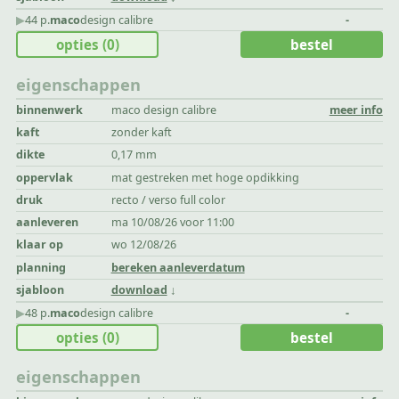
▶︎
44 p.
maco
design calibre
-
opties
(0)
bestel
eigenschappen
binnenwerk
maco design calibre
meer info
kaft
zonder kaft
dikte
0,17 mm
oppervlak
mat gestreken met hoge opdikking
druk
recto / verso full color
aanleveren
ma 10/08/26 voor 11:00
klaar op
wo 12/08/26
planning
bereken aanleverdatum
sjabloon
download
▶︎
48 p.
maco
design calibre
-
opties
(0)
bestel
eigenschappen