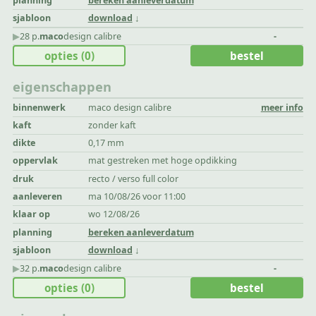
planning
bereken aanleverdatum
sjabloon
download
▶︎
28 p.
maco
design calibre
-
opties
(0)
bestel
eigenschappen
binnenwerk
maco design calibre
meer info
kaft
zonder kaft
dikte
0,17 mm
oppervlak
mat gestreken met hoge opdikking
druk
recto / verso full color
aanleveren
ma 10/08/26 voor 11:00
klaar op
wo 12/08/26
planning
bereken aanleverdatum
sjabloon
download
▶︎
32 p.
maco
design calibre
-
opties
(0)
bestel