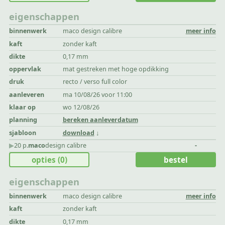
eigenschappen
binnenwerk
maco design calibre
meer info
kaft
zonder kaft
dikte
0,17 mm
oppervlak
mat gestreken met hoge opdikking
druk
recto / verso full color
aanleveren
ma 10/08/26 voor 11:00
klaar op
wo 12/08/26
planning
bereken aanleverdatum
sjabloon
download
▶︎
20 p.
maco
design calibre
-
opties
(0)
bestel
eigenschappen
binnenwerk
maco design calibre
meer info
kaft
zonder kaft
dikte
0,17 mm