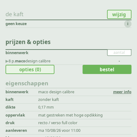
de kaft
wijzig
geen keuze
i
prijzen & opties
binnenwerk
▶︎
8 p.
maco
design calibre
-
opties
(0)
bestel
eigenschappen
binnenwerk
maco design calibre
meer info
kaft
zonder kaft
dikte
0,17 mm
oppervlak
mat gestreken met hoge opdikking
druk
recto / verso full color
aanleveren
ma 10/08/26 voor 11:00