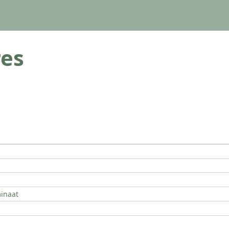
es
inaat