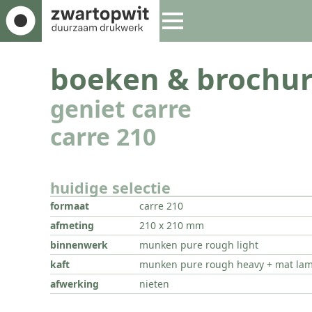
boeken & brochur
geniet carre
carre 210
huidige selectie
formaat
carre 210
afmeting
210 x 210 mm
binnenwerk
munken pure rough light
kaft
munken pure rough heavy + mat lam
afwerking
nieten