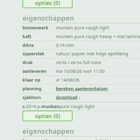
opties
(0)
eigenschappen
binnenwerk
munken pure rough light
kaft
munken pure rough heavy + mat lamin
dikte
0,14 mm
oppervlak
natuur papier met hoge opdikking
druk
recto / verso full color
aanleveren
ma 10/08/26 voor 11:00
klaar op
vr 14/08/26
planning
bereken aanleverdatum
sjabloon
download
▶︎
20+4 p.
munken
pure rough light
opties
(0)
eigenschappen