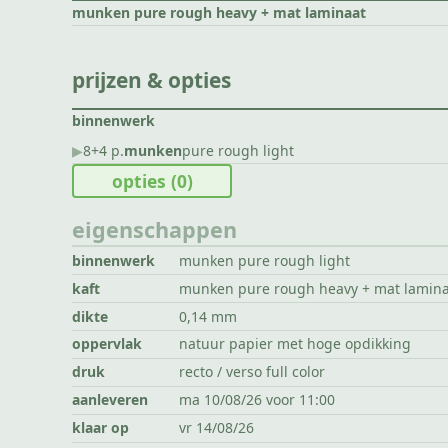
munken pure rough heavy + mat laminaat
prijzen & opties
binnenwerk
▶︎
8+4 p.
munken
pure rough light
opties
(0)
eigenschappen
binnenwerk
munken pure rough light
kaft
munken pure rough heavy + mat lamin
dikte
0,14 mm
oppervlak
natuur papier met hoge opdikking
druk
recto / verso full color
aanleveren
ma 10/08/26 voor 11:00
klaar op
vr 14/08/26