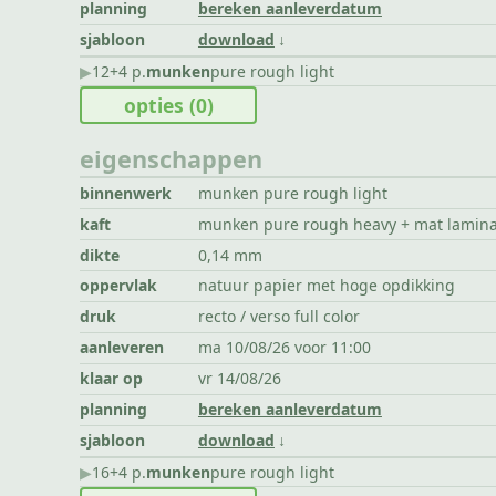
planning
bereken aanleverdatum
sjabloon
download
▶︎
12+4 p.
munken
pure rough light
opties
(0)
eigenschappen
binnenwerk
munken pure rough light
kaft
munken pure rough heavy + mat lamin
dikte
0,14 mm
oppervlak
natuur papier met hoge opdikking
druk
recto / verso full color
aanleveren
ma 10/08/26 voor 11:00
klaar op
vr 14/08/26
planning
bereken aanleverdatum
sjabloon
download
▶︎
16+4 p.
munken
pure rough light