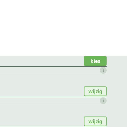
kies
i
wijzig
i
wijzig