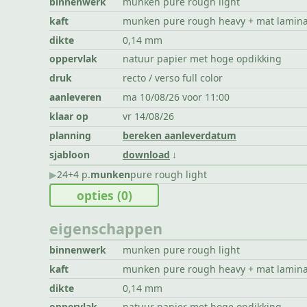
binnenwerk
munken pure rough light
kaft
munken pure rough heavy + mat lamin
dikte
0,14 mm
oppervlak
natuur papier met hoge opdikking
druk
recto / verso full color
aanleveren
ma 10/08/26 voor 11:00
klaar op
vr 14/08/26
planning
bereken aanleverdatum
sjabloon
download
▶︎
24+4 p.
munken
pure rough light
opties
(0)
eigenschappen
binnenwerk
munken pure rough light
kaft
munken pure rough heavy + mat lamin
dikte
0,14 mm
oppervlak
natuur papier met hoge opdikking