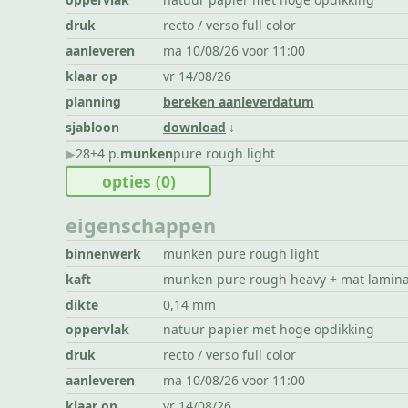
druk
recto / verso full color
aanleveren
ma 10/08/26 voor 11:00
klaar op
vr 14/08/26
planning
bereken aanleverdatum
sjabloon
download
▶︎
28+4 p.
munken
pure rough light
opties
(0)
eigenschappen
binnenwerk
munken pure rough light
kaft
munken pure rough heavy + mat lamin
dikte
0,14 mm
oppervlak
natuur papier met hoge opdikking
druk
recto / verso full color
aanleveren
ma 10/08/26 voor 11:00
klaar op
vr 14/08/26