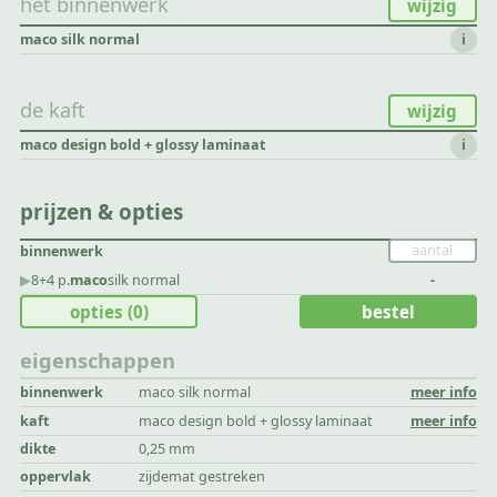
het binnenwerk
wijzig
maco silk normal
i
de kaft
wijzig
maco design bold + glossy laminaat
i
prijzen & opties
binnenwerk
▶︎
8+4 p.
maco
silk normal
-
opties
(0)
bestel
eigenschappen
binnenwerk
maco silk normal
meer info
kaft
maco design bold + glossy laminaat
meer info
dikte
0,25 mm
oppervlak
zijdemat gestreken