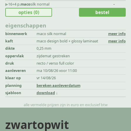
▶︎
16+4 p.
maco
silk normal
-
opties
(0)
bestel
eigenschappen
binnenwerk
maco silk normal
meer info
kaft
maco design bold + glossy laminaat
meer info
dikte
0,25 mm
oppervlak
zijdemat gestreken
druk
recto / verso full color
aanleveren
ma 10/08/26 voor 11:00
klaar op
vr 14/08/26
planning
bereken aanleverdatum
sjabloon
download
alle vermelde prijzen zijn in euro en exclusief btw
zwartopwit