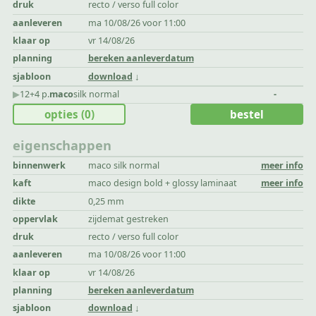
druk
recto / verso full color
aanleveren
ma 10/08/26 voor 11:00
klaar op
vr 14/08/26
planning
bereken aanleverdatum
sjabloon
download
▶︎
12+4 p.
maco
silk normal
-
opties
(0)
bestel
eigenschappen
binnenwerk
maco silk normal
meer info
kaft
maco design bold + glossy laminaat
meer info
dikte
0,25 mm
oppervlak
zijdemat gestreken
druk
recto / verso full color
aanleveren
ma 10/08/26 voor 11:00
klaar op
vr 14/08/26
planning
bereken aanleverdatum
sjabloon
download