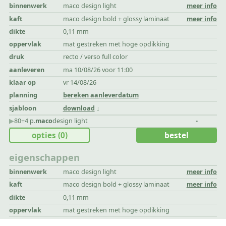
binnenwerk
maco design light
meer info
kaft
maco design bold + glossy laminaat
meer info
dikte
0,11 mm
oppervlak
mat gestreken met hoge opdikking
druk
recto / verso full color
aanleveren
ma 10/08/26 voor 11:00
klaar op
vr 14/08/26
planning
bereken aanleverdatum
sjabloon
download
▶︎
80+4 p.
maco
design light
-
opties
(0)
bestel
eigenschappen
binnenwerk
maco design light
meer info
kaft
maco design bold + glossy laminaat
meer info
dikte
0,11 mm
oppervlak
mat gestreken met hoge opdikking
druk
recto / verso full color