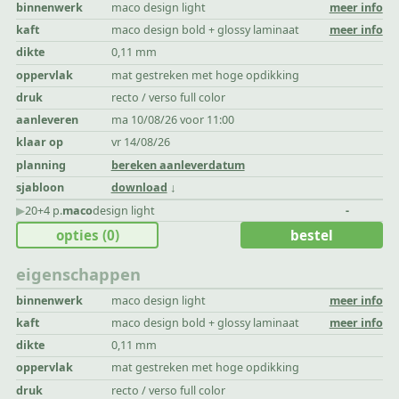
binnenwerk
maco design light
meer info
kaft
maco design bold + glossy laminaat
meer info
dikte
0,11 mm
oppervlak
mat gestreken met hoge opdikking
druk
recto / verso full color
aanleveren
ma 10/08/26 voor 11:00
klaar op
vr 14/08/26
planning
bereken aanleverdatum
sjabloon
download
▶︎
20+4 p.
maco
design light
-
opties
(0)
bestel
eigenschappen
binnenwerk
maco design light
meer info
kaft
maco design bold + glossy laminaat
meer info
dikte
0,11 mm
oppervlak
mat gestreken met hoge opdikking
druk
recto / verso full color