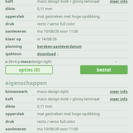
kaft
maco design bold + glossy laminaat
meer info
dikte
0,11 mm
oppervlak
mat gestreken met hoge opdikking
druk
recto / verso full color
aanleveren
ma 10/08/26 voor 11:00
klaar op
vr 14/08/26
planning
bereken aanleverdatum
sjabloon
download
▶︎
36+4 p.
maco
design light
-
opties
(0)
bestel
eigenschappen
binnenwerk
maco design light
meer info
kaft
maco design bold + glossy laminaat
meer info
dikte
0,11 mm
oppervlak
mat gestreken met hoge opdikking
druk
recto / verso full color
aanleveren
ma 10/08/26 voor 11:00