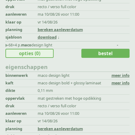
druk
recto / verso full color
aanleveren
ma 10/08/26 voor 11:00
klaar op
vr 14/08/26
planning
bereken aanleverdatum
sjabloon
download
▶︎
68+4 p.
maco
design light
-
opties
(0)
bestel
eigenschappen
binnenwerk
maco design light
meer info
kaft
maco design bold + glossy laminaat
meer info
dikte
0,11 mm
oppervlak
mat gestreken met hoge opdikking
druk
recto / verso full color
aanleveren
ma 10/08/26 voor 11:00
klaar op
vr 14/08/26
planning
bereken aanleverdatum