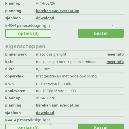
klaar op
vr 14/08/26
planning
bereken aanleverdatum
sjabloon
download
▶︎
40+4 p.
maco
design light
-
opties
(0)
bestel
eigenschappen
binnenwerk
maco design light
meer info
kaft
maco design bold + glossy laminaat
meer info
dikte
0,11 mm
oppervlak
mat gestreken met hoge opdikking
druk
recto / verso full color
aanleveren
ma 10/08/26 voor 11:00
klaar op
vr 14/08/26
planning
bereken aanleverdatum
sjabloon
download
▶︎
44+4 p.
maco
design light
-
opties
(0)
bestel