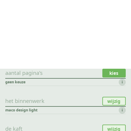
aantal pagina's
kies
geen keuze
i
het binnenwerk
wijzig
maco design light
i
de kaft
wijzig