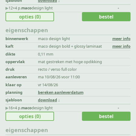
sjabloon
download
▶︎
12+4 p.
maco
design light
-
opties
(0)
bestel
eigenschappen
binnenwerk
maco design light
meer info
kaft
maco design bold + glossy laminaat
meer info
dikte
0,11 mm
oppervlak
mat gestreken met hoge opdikking
druk
recto / verso full color
aanleveren
ma 10/08/26 voor 11:00
klaar op
vr 14/08/26
planning
bereken aanleverdatum
sjabloon
download
▶︎
16+4 p.
maco
design light
-
opties
(0)
bestel
eigenschappen