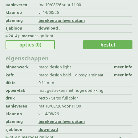
aanleveren
ma 10/08/26 voor 11:00
klaar op
vr 14/08/26
planning
bereken aanleverdatum
sjabloon
download
▶︎
24+4 p.
maco
design light
-
opties
(0)
bestel
eigenschappen
binnenwerk
maco design light
meer info
kaft
maco design bold + glossy laminaat
meer info
dikte
0,11 mm
oppervlak
mat gestreken met hoge opdikking
druk
recto / verso full color
aanleveren
ma 10/08/26 voor 11:00
klaar op
vr 14/08/26
planning
bereken aanleverdatum
sjabloon
download
▶︎
28+4 p.
maco
design light
-