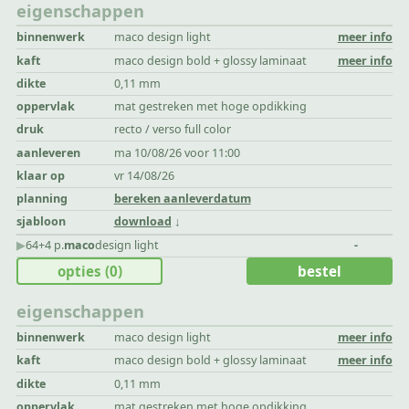
eigenschappen
binnenwerk
maco design light
meer info
kaft
maco design bold + glossy laminaat
meer info
dikte
0,11 mm
oppervlak
mat gestreken met hoge opdikking
druk
recto / verso full color
aanleveren
ma 10/08/26 voor 11:00
klaar op
vr 14/08/26
planning
bereken aanleverdatum
sjabloon
download
▶︎
64+4 p.
maco
design light
-
opties
(0)
bestel
eigenschappen
binnenwerk
maco design light
meer info
kaft
maco design bold + glossy laminaat
meer info
dikte
0,11 mm
oppervlak
mat gestreken met hoge opdikking