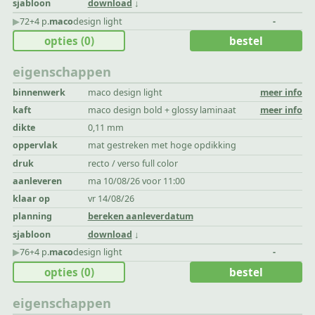
sjabloon
download
▶︎
72+4 p.
maco
design light
-
opties
(0)
bestel
eigenschappen
binnenwerk
maco design light
meer info
kaft
maco design bold + glossy laminaat
meer info
dikte
0,11 mm
oppervlak
mat gestreken met hoge opdikking
druk
recto / verso full color
aanleveren
ma 10/08/26 voor 11:00
klaar op
vr 14/08/26
planning
bereken aanleverdatum
sjabloon
download
▶︎
76+4 p.
maco
design light
-
opties
(0)
bestel
eigenschappen