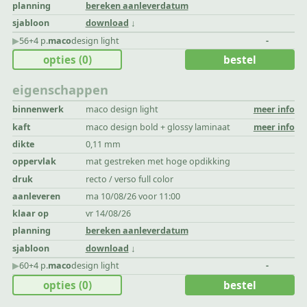
planning
bereken aanleverdatum
sjabloon
download
▶︎
56+4 p.
maco
design light
-
opties
(0)
bestel
eigenschappen
binnenwerk
maco design light
meer info
kaft
maco design bold + glossy laminaat
meer info
dikte
0,11 mm
oppervlak
mat gestreken met hoge opdikking
druk
recto / verso full color
aanleveren
ma 10/08/26 voor 11:00
klaar op
vr 14/08/26
planning
bereken aanleverdatum
sjabloon
download
▶︎
60+4 p.
maco
design light
-
opties
(0)
bestel