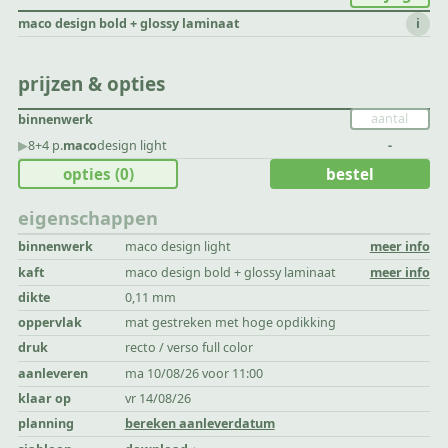
maco design bold + glossy laminaat
i
prijzen & opties
binnenwerk
▶︎
8+4 p.
maco
design light
-
opties
(0)
bestel
eigenschappen
binnenwerk
maco design light
meer info
kaft
maco design bold + glossy laminaat
meer info
dikte
0,11 mm
oppervlak
mat gestreken met hoge opdikking
druk
recto / verso full color
aanleveren
ma 10/08/26 voor 11:00
klaar op
vr 14/08/26
planning
bereken aanleverdatum