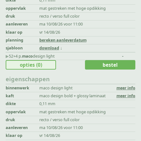
dikte
0,11 mm
oppervlak
mat gestreken met hoge opdikking
druk
recto / verso full color
aanleveren
ma 10/08/26 voor 11:00
klaar op
vr 14/08/26
planning
bereken aanleverdatum
sjabloon
download
▶︎
52+4 p.
maco
design light
-
opties
(0)
bestel
eigenschappen
binnenwerk
maco design light
meer info
kaft
maco design bold + glossy laminaat
meer info
dikte
0,11 mm
oppervlak
mat gestreken met hoge opdikking
druk
recto / verso full color
aanleveren
ma 10/08/26 voor 11:00
klaar op
vr 14/08/26