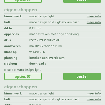
eigenschappen
binnenwerk
maco design light
meer info
kaft
maco design bold + glossy laminaat
meer info
dikte
0,11 mm
oppervlak
mat gestreken met hoge opdikking
druk
recto / verso full color
aanleveren
ma 10/08/26 voor 11:00
klaar op
vr 14/08/26
planning
bereken aanleverdatum
sjabloon
download
▶︎
48+4 p.
maco
design light
-
opties
(0)
bestel
eigenschappen
binnenwerk
maco design light
meer info
kaft
maco design bold + glossy laminaat
meer info