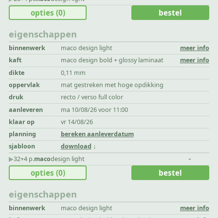
opties
(0)
bestel
eigenschappen
binnenwerk
maco design light
meer info
kaft
maco design bold + glossy laminaat
meer info
dikte
0,11 mm
oppervlak
mat gestreken met hoge opdikking
druk
recto / verso full color
aanleveren
ma 10/08/26 voor 11:00
klaar op
vr 14/08/26
planning
bereken aanleverdatum
sjabloon
download
▶︎
32+4 p.
maco
design light
-
opties
(0)
bestel
eigenschappen
binnenwerk
maco design light
meer info