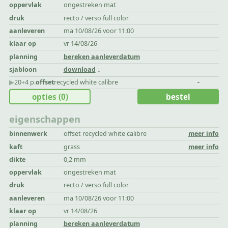
oppervlak
ongestreken mat
druk
recto / verso full color
aanleveren
ma 10/08/26 voor 11:00
klaar op
vr 14/08/26
planning
bereken aanleverdatum
sjabloon
download
▶︎
20+4 p.
offset
recycled white calibre
-
opties
(0)
bestel
eigenschappen
binnenwerk
offset recycled white calibre
meer info
kaft
grass
meer info
dikte
0,2 mm
oppervlak
ongestreken mat
druk
recto / verso full color
aanleveren
ma 10/08/26 voor 11:00
klaar op
vr 14/08/26
planning
bereken aanleverdatum