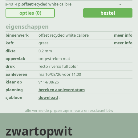
▶︎
40+4 p.
offset
recycled white calibre
-
opties
(0)
bestel
eigenschappen
binnenwerk
offset recycled white calibre
meer info
kaft
grass
meer info
dikte
0,2 mm
oppervlak
ongestreken mat
druk
recto / verso full color
aanleveren
ma 10/08/26 voor 11:00
klaar op
vr 14/08/26
planning
bereken aanleverdatum
sjabloon
download
alle vermelde prijzen zijn in euro en exclusief btw
zwartopwit