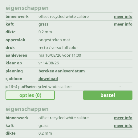
eigenschappen
binnenwerk
offset recycled white calibre
meer info
kaft
grass
meer info
dikte
0,2 mm
oppervlak
ongestreken mat
druk
recto / verso full color
aanleveren
ma 10/08/26 voor 11:00
klaar op
vr 14/08/26
planning
bereken aanleverdatum
sjabloon
download
▶︎
16+4 p.
offset
recycled white calibre
-
opties
(0)
bestel
eigenschappen
binnenwerk
offset recycled white calibre
meer info
kaft
grass
meer info
dikte
0,2 mm