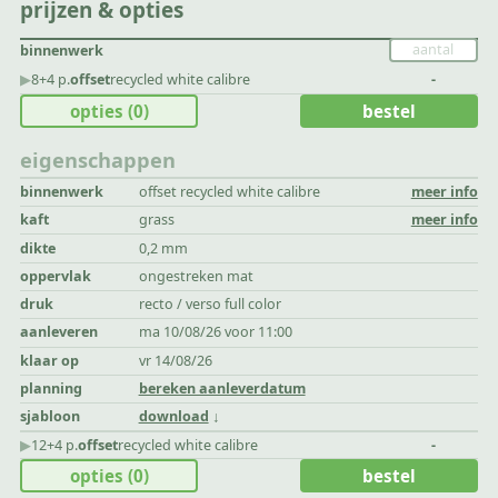
prijzen & opties
binnenwerk
▶︎
8+4 p.
offset
recycled white calibre
-
opties
(0)
bestel
eigenschappen
binnenwerk
offset recycled white calibre
meer info
kaft
grass
meer info
dikte
0,2 mm
oppervlak
ongestreken mat
druk
recto / verso full color
aanleveren
ma 10/08/26 voor 11:00
klaar op
vr 14/08/26
planning
bereken aanleverdatum
sjabloon
download
▶︎
12+4 p.
offset
recycled white calibre
-
opties
(0)
bestel