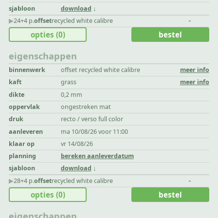
sjabloon
download
▶︎
24+4 p.
offset
recycled white calibre
-
opties
(0)
bestel
eigenschappen
binnenwerk
offset recycled white calibre
meer info
kaft
grass
meer info
dikte
0,2 mm
oppervlak
ongestreken mat
druk
recto / verso full color
aanleveren
ma 10/08/26 voor 11:00
klaar op
vr 14/08/26
planning
bereken aanleverdatum
sjabloon
download
▶︎
28+4 p.
offset
recycled white calibre
-
opties
(0)
bestel
eigenschappen