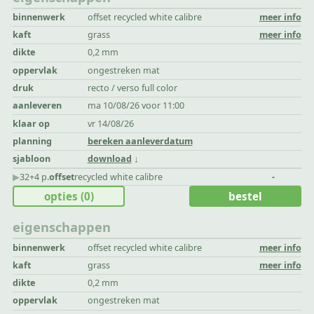
binnenwerk
offset recycled white calibre
meer info
kaft
grass
meer info
dikte
0,2 mm
oppervlak
ongestreken mat
druk
recto / verso full color
aanleveren
ma 10/08/26 voor 11:00
klaar op
vr 14/08/26
planning
bereken aanleverdatum
sjabloon
download
▶︎
32+4 p.
offset
recycled white calibre
-
opties
(0)
bestel
eigenschappen
binnenwerk
offset recycled white calibre
meer info
kaft
grass
meer info
dikte
0,2 mm
oppervlak
ongestreken mat