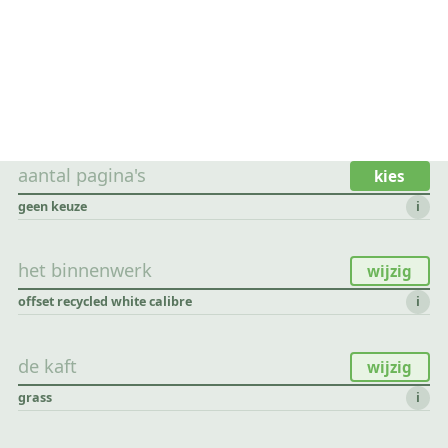
aantal pagina's
kies
geen keuze
i
het binnenwerk
wijzig
offset recycled white calibre
i
de kaft
wijzig
grass
i