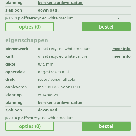
planning
bereken aanleverdatum
sjabloon
download
▶︎
16+4 p.
offset
recycled white medium
-
opties
(0)
bestel
eigenschappen
binnenwerk
offset recycled white medium
meer info
kaft
offset recycled white calibre
meer info
dikte
0,15 mm
oppervlak
ongestreken mat
druk
recto / verso full color
aanleveren
ma 10/08/26 voor 11:00
klaar op
vr 14/08/26
planning
bereken aanleverdatum
sjabloon
download
▶︎
20+4 p.
offset
recycled white medium
-
opties
(0)
bestel