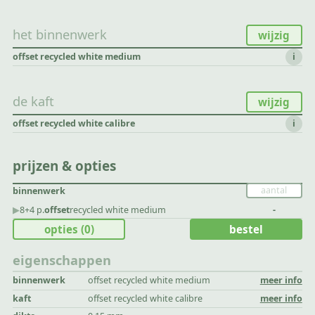
het binnenwerk
wijzig
offset recycled white medium
i
de kaft
wijzig
offset recycled white calibre
i
prijzen & opties
binnenwerk
▶︎
8+4 p.
offset
recycled white medium
-
opties
(0)
bestel
eigenschappen
binnenwerk
offset recycled white medium
meer info
kaft
offset recycled white calibre
meer info