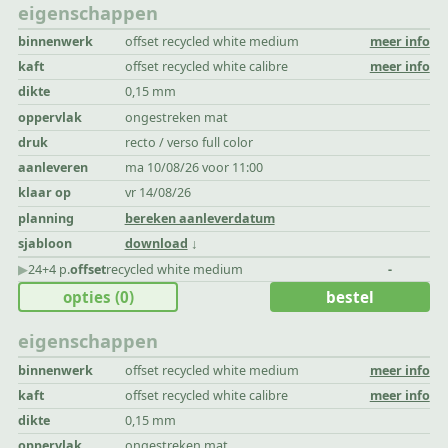
eigenschappen
binnenwerk
offset recycled white medium
meer info
kaft
offset recycled white calibre
meer info
dikte
0,15 mm
oppervlak
ongestreken mat
druk
recto / verso full color
aanleveren
ma 10/08/26 voor 11:00
klaar op
vr 14/08/26
planning
bereken aanleverdatum
sjabloon
download
▶︎
24+4 p.
offset
recycled white medium
-
opties
(0)
bestel
eigenschappen
binnenwerk
offset recycled white medium
meer info
kaft
offset recycled white calibre
meer info
dikte
0,15 mm
oppervlak
ongestreken mat