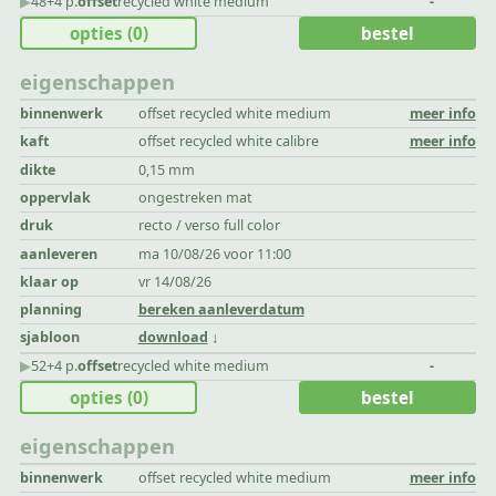
▶︎
48+4 p.
offset
recycled white medium
-
opties
(0)
bestel
eigenschappen
binnenwerk
offset recycled white medium
meer info
kaft
offset recycled white calibre
meer info
dikte
0,15 mm
oppervlak
ongestreken mat
druk
recto / verso full color
aanleveren
ma 10/08/26 voor 11:00
klaar op
vr 14/08/26
planning
bereken aanleverdatum
sjabloon
download
▶︎
52+4 p.
offset
recycled white medium
-
opties
(0)
bestel
eigenschappen
binnenwerk
offset recycled white medium
meer info