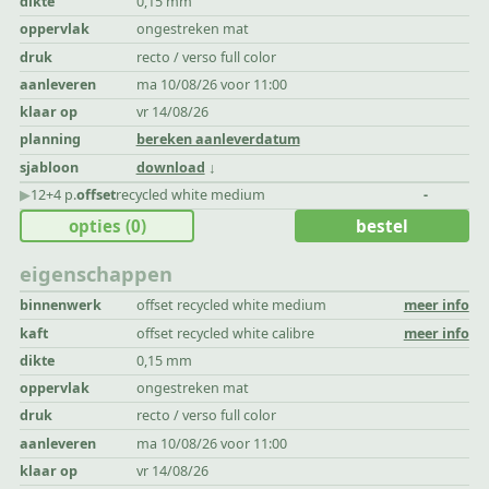
dikte
0,15 mm
oppervlak
ongestreken mat
druk
recto / verso full color
aanleveren
ma 10/08/26 voor 11:00
klaar op
vr 14/08/26
planning
bereken aanleverdatum
sjabloon
download
▶︎
12+4 p.
offset
recycled white medium
-
opties
(0)
bestel
eigenschappen
binnenwerk
offset recycled white medium
meer info
kaft
offset recycled white calibre
meer info
dikte
0,15 mm
oppervlak
ongestreken mat
druk
recto / verso full color
aanleveren
ma 10/08/26 voor 11:00
klaar op
vr 14/08/26