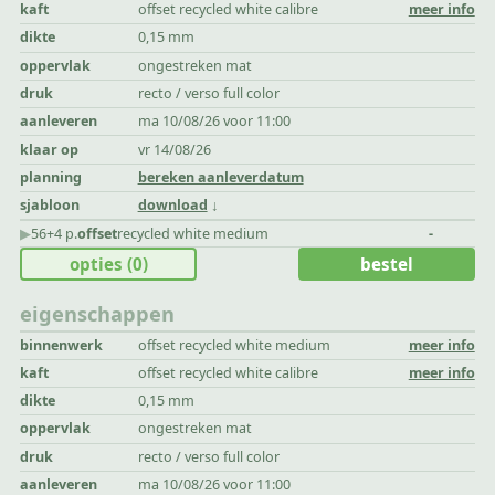
kaft
offset recycled white calibre
meer info
dikte
0,15 mm
oppervlak
ongestreken mat
druk
recto / verso full color
aanleveren
ma 10/08/26 voor 11:00
klaar op
vr 14/08/26
planning
bereken aanleverdatum
sjabloon
download
▶︎
56+4 p.
offset
recycled white medium
-
opties
(0)
bestel
eigenschappen
binnenwerk
offset recycled white medium
meer info
kaft
offset recycled white calibre
meer info
dikte
0,15 mm
oppervlak
ongestreken mat
druk
recto / verso full color
aanleveren
ma 10/08/26 voor 11:00