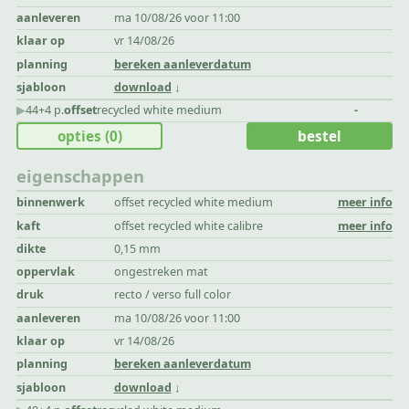
aanleveren
ma 10/08/26 voor 11:00
klaar op
vr 14/08/26
planning
bereken aanleverdatum
sjabloon
download
▶︎
44+4 p.
offset
recycled white medium
-
opties
(0)
bestel
eigenschappen
binnenwerk
offset recycled white medium
meer info
kaft
offset recycled white calibre
meer info
dikte
0,15 mm
oppervlak
ongestreken mat
druk
recto / verso full color
aanleveren
ma 10/08/26 voor 11:00
klaar op
vr 14/08/26
planning
bereken aanleverdatum
sjabloon
download