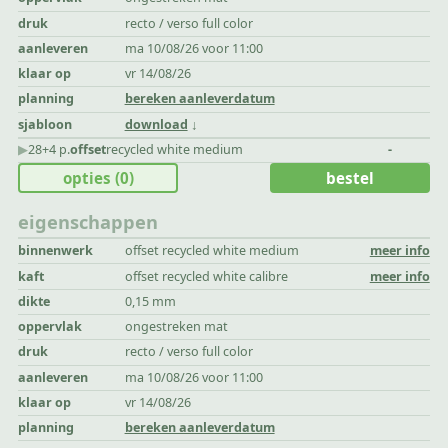
druk
recto / verso full color
aanleveren
ma 10/08/26 voor 11:00
klaar op
vr 14/08/26
planning
bereken aanleverdatum
sjabloon
download
▶︎
28+4 p.
offset
recycled white medium
-
opties
(0)
bestel
eigenschappen
binnenwerk
offset recycled white medium
meer info
kaft
offset recycled white calibre
meer info
dikte
0,15 mm
oppervlak
ongestreken mat
druk
recto / verso full color
aanleveren
ma 10/08/26 voor 11:00
klaar op
vr 14/08/26
planning
bereken aanleverdatum