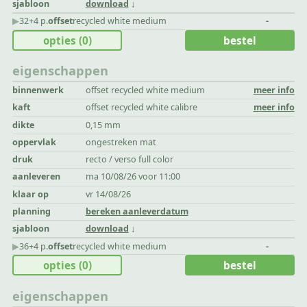
sjabloon
download
▶︎
32+4 p.
offset
recycled white medium
-
opties
(0)
bestel
eigenschappen
binnenwerk
offset recycled white medium
meer info
kaft
offset recycled white calibre
meer info
dikte
0,15 mm
oppervlak
ongestreken mat
druk
recto / verso full color
aanleveren
ma 10/08/26 voor 11:00
klaar op
vr 14/08/26
planning
bereken aanleverdatum
sjabloon
download
▶︎
36+4 p.
offset
recycled white medium
-
opties
(0)
bestel
eigenschappen