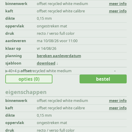
binnenwerk
offset recycled white medium
meer info
kaft
offset recycled white calibre
meer info
dikte
0,15 mm
oppervlak
ongestreken mat
druk
recto / verso full color
aanleveren
ma 10/08/26 voor 11:00
klaar op
vr 14/08/26
planning
bereken aanleverdatum
sjabloon
download
▶︎
40+4 p.
offset
recycled white medium
-
opties
(0)
bestel
eigenschappen
binnenwerk
offset recycled white medium
meer info
kaft
offset recycled white calibre
meer info
dikte
0,15 mm
oppervlak
ongestreken mat
druk
recto / verso full color