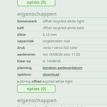
opties
(0)
eigenschappen
binnenwerk
offset recycled white light
kaft
offset recycled white bold
dikte
0,12 mm
oppervlak
ongestreken mat
druk
recto / verso full color
aanleveren
ma 10/08/26 voor 11:00
klaar op
vr 14/08/26
planning
bereken aanleverdatum
sjabloon
download
▶︎
20+4 p.
offset
recycled white light
opties
(0)
eigenschappen