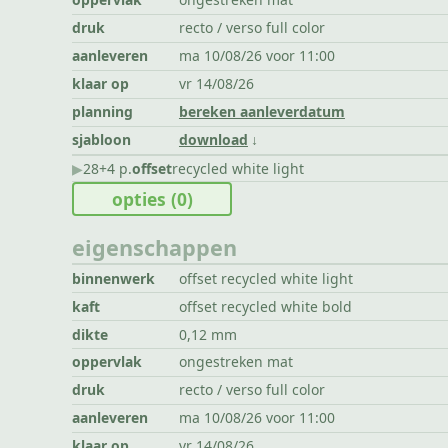
druk
recto / verso full color
aanleveren
ma 10/08/26 voor 11:00
klaar op
vr 14/08/26
planning
bereken aanleverdatum
sjabloon
download
▶︎
28+4 p.
offset
recycled white light
opties
(0)
eigenschappen
binnenwerk
offset recycled white light
kaft
offset recycled white bold
dikte
0,12 mm
oppervlak
ongestreken mat
druk
recto / verso full color
aanleveren
ma 10/08/26 voor 11:00
klaar op
vr 14/08/26