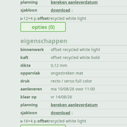
planning
bereken aanleverdatum
sjabloon
download
▶︎
12+4 p.
offset
recycled white light
opties
(0)
eigenschappen
binnenwerk
offset recycled white light
kaft
offset recycled white bold
dikte
0,12 mm
oppervlak
ongestreken mat
druk
recto / verso full color
aanleveren
ma 10/08/26 voor 11:00
klaar op
vr 14/08/26
planning
bereken aanleverdatum
sjabloon
download
▶︎
16+4 p.
offset
recycled white light