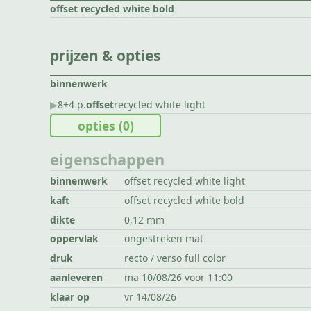
offset recycled white bold
prijzen & opties
binnenwerk
▶︎
8+4 p.
offset
recycled white light
opties
(0)
eigenschappen
binnenwerk
offset recycled white light
kaft
offset recycled white bold
dikte
0,12 mm
oppervlak
ongestreken mat
druk
recto / verso full color
aanleveren
ma 10/08/26 voor 11:00
klaar op
vr 14/08/26