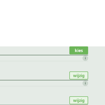
kies
i
wijzig
i
wijzig