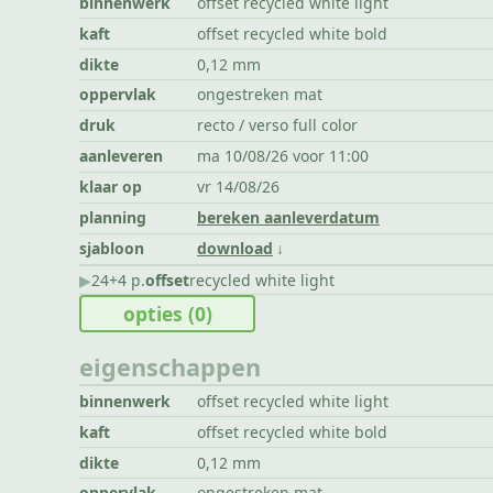
binnenwerk
offset recycled white light
kaft
offset recycled white bold
dikte
0,12 mm
oppervlak
ongestreken mat
druk
recto / verso full color
aanleveren
ma 10/08/26 voor 11:00
klaar op
vr 14/08/26
planning
bereken aanleverdatum
sjabloon
download
▶︎
24+4 p.
offset
recycled white light
opties
(0)
eigenschappen
binnenwerk
offset recycled white light
kaft
offset recycled white bold
dikte
0,12 mm
oppervlak
ongestreken mat