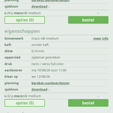
planning
bereken aanleverdatum
sjabloon
download
▶︎
28 p.
maco
silk medium
-
opties
(0)
bestel
eigenschappen
binnenwerk
maco silk medium
meer info
kaft
zonder kaft
dikte
0,14 mm
oppervlak
zijdemat gestreken
druk
recto / verso full color
aanleveren
ma 10/08/26 voor 11:00
klaar op
wo 12/08/26
planning
bereken aanleverdatum
sjabloon
download
▶︎
32 p.
maco
silk medium
-
opties
(0)
bestel