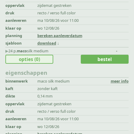
oppervlak
zijdemat gestreken
druk
recto / verso full color
aanleveren
ma 10/08/26 voor 11:00
klaar op
wo 12/08/26
planning
bereken aanleverdatum
sjabloon
download
▶︎
24 p.
maco
silk medium
-
opties
(0)
bestel
eigenschappen
binnenwerk
maco silk medium
meer info
kaft
zonder kaft
dikte
0,14 mm
oppervlak
zijdemat gestreken
druk
recto / verso full color
aanleveren
ma 10/08/26 voor 11:00
klaar op
wo 12/08/26