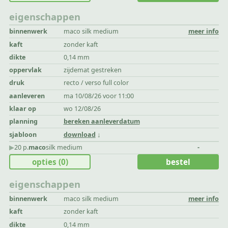
eigenschappen
binnenwerk
maco silk medium
meer info
kaft
zonder kaft
dikte
0,14 mm
oppervlak
zijdemat gestreken
druk
recto / verso full color
aanleveren
ma 10/08/26 voor 11:00
klaar op
wo 12/08/26
planning
bereken aanleverdatum
sjabloon
download
▶︎
20 p.
maco
silk medium
-
opties
(0)
bestel
eigenschappen
binnenwerk
maco silk medium
meer info
kaft
zonder kaft
dikte
0,14 mm