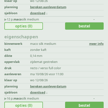
klaar op
wo 12/08/26
planning
bereken aanleverdatum
sjabloon
download
▶︎
12 p.
maco
silk medium
-
opties
(0)
bestel
eigenschappen
binnenwerk
maco silk medium
meer info
kaft
zonder kaft
dikte
0,14 mm
oppervlak
zijdemat gestreken
druk
recto / verso full color
aanleveren
ma 10/08/26 voor 11:00
klaar op
wo 12/08/26
planning
bereken aanleverdatum
sjabloon
download
▶︎
16 p.
maco
silk medium
-
opties
(0)
bestel