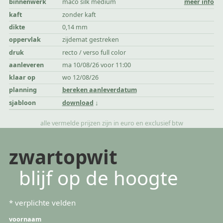
binnenwerk
maco silk medium
meer info
kaft
zonder kaft
dikte
0,14 mm
oppervlak
zijdemat gestreken
druk
recto / verso full color
aanleveren
ma 10/08/26 voor 11:00
klaar op
wo 12/08/26
planning
bereken aanleverdatum
sjabloon
download
alle vermelde prijzen zijn in euro en exclusief btw
zwartopwit
blijf op de hoogte
*
verplichte velden
voornaam