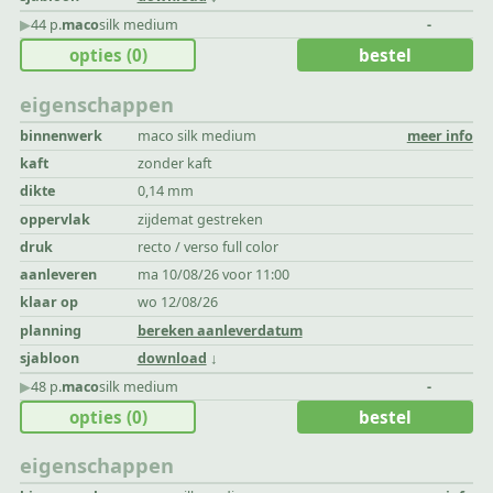
▶︎
44 p.
maco
silk medium
-
opties
(0)
bestel
eigenschappen
binnenwerk
maco silk medium
meer info
kaft
zonder kaft
dikte
0,14 mm
oppervlak
zijdemat gestreken
druk
recto / verso full color
aanleveren
ma 10/08/26 voor 11:00
klaar op
wo 12/08/26
planning
bereken aanleverdatum
sjabloon
download
▶︎
48 p.
maco
silk medium
-
opties
(0)
bestel
eigenschappen