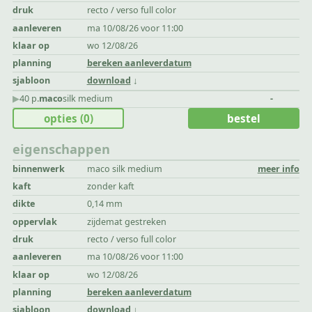
druk
recto / verso full color
aanleveren
ma 10/08/26 voor 11:00
klaar op
wo 12/08/26
planning
bereken aanleverdatum
sjabloon
download
▶︎
40 p.
maco
silk medium
-
opties
(0)
bestel
eigenschappen
binnenwerk
maco silk medium
meer info
kaft
zonder kaft
dikte
0,14 mm
oppervlak
zijdemat gestreken
druk
recto / verso full color
aanleveren
ma 10/08/26 voor 11:00
klaar op
wo 12/08/26
planning
bereken aanleverdatum
sjabloon
download