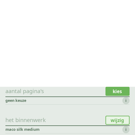
aantal pagina's
kies
geen keuze
i
het binnenwerk
wijzig
maco silk medium
i