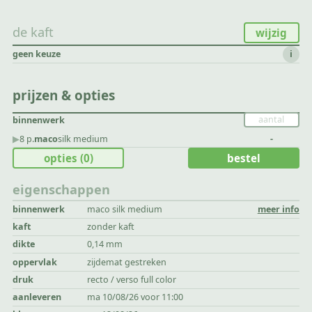
de kaft
wijzig
geen keuze
i
prijzen & opties
binnenwerk
▶︎
8 p.
maco
silk medium
-
opties
(0)
bestel
eigenschappen
binnenwerk
maco silk medium
meer info
kaft
zonder kaft
dikte
0,14 mm
oppervlak
zijdemat gestreken
druk
recto / verso full color
aanleveren
ma 10/08/26 voor 11:00