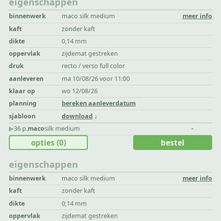
eigenschappen
binnenwerk
maco silk medium
meer info
kaft
zonder kaft
dikte
0,14 mm
oppervlak
zijdemat gestreken
druk
recto / verso full color
aanleveren
ma 10/08/26 voor 11:00
klaar op
wo 12/08/26
planning
bereken aanleverdatum
sjabloon
download
▶︎
36 p.
maco
silk medium
-
opties
(0)
bestel
eigenschappen
binnenwerk
maco silk medium
meer info
kaft
zonder kaft
dikte
0,14 mm
oppervlak
zijdemat gestreken