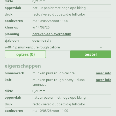
dikte
0,21 mm
oppervlak
natuur papier met hoge opdikking
druk
recto / verso dubbelzijdig full color
aanleveren
ma 10/08/26 voor 11:00
klaar op
vr 14/08/26
planning
bereken aanleverdatum
sjabloon
download
▶︎
40+4 p.
munken
pure rough calibre
-
opties
(0)
bestel
eigenschappen
binnenwerk
munken pure rough calibre
meer info
kaft
munken pure rough heavy + duna
meer info
laminaat
dikte
0,21 mm
oppervlak
natuur papier met hoge opdikking
druk
recto / verso dubbelzijdig full color
aanleveren
ma 10/08/26 voor 11:00