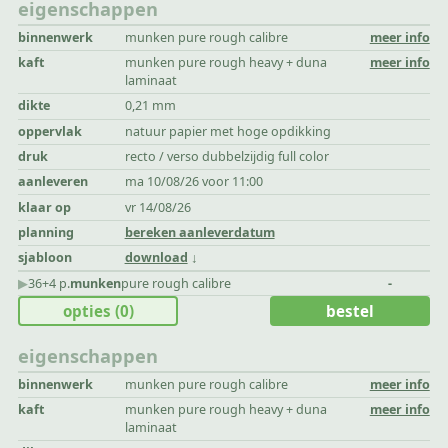
eigenschappen
binnenwerk
munken pure rough calibre
meer info
kaft
munken pure rough heavy + duna
meer info
laminaat
dikte
0,21 mm
oppervlak
natuur papier met hoge opdikking
druk
recto / verso dubbelzijdig full color
aanleveren
ma 10/08/26 voor 11:00
klaar op
vr 14/08/26
planning
bereken aanleverdatum
sjabloon
download
▶︎
36+4 p.
munken
pure rough calibre
-
opties
(0)
bestel
eigenschappen
binnenwerk
munken pure rough calibre
meer info
kaft
munken pure rough heavy + duna
meer info
laminaat