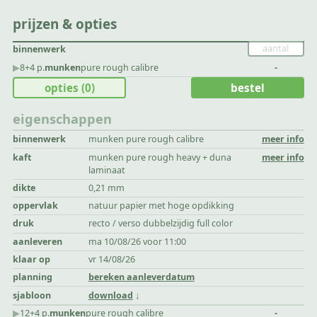
prijzen & opties
binnenwerk
▶︎
8+4 p.
munken
pure rough calibre
-
opties
(0)
bestel
eigenschappen
binnenwerk
munken pure rough calibre
meer info
kaft
munken pure rough heavy + duna
meer info
laminaat
dikte
0,21 mm
oppervlak
natuur papier met hoge opdikking
druk
recto / verso dubbelzijdig full color
aanleveren
ma 10/08/26 voor 11:00
klaar op
vr 14/08/26
planning
bereken aanleverdatum
sjabloon
download
▶︎
12+4 p.
munken
pure rough calibre
-