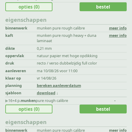
opties
(0)
bestel
eigenschappen
binnenwerk
munken pure rough calibre
meer info
kaft
munken pure rough heavy + duna
meer info
laminaat
dikte
0,21 mm
oppervlak
natuur papier met hoge opdikking
druk
recto / verso dubbelzijdig full color
aanleveren
ma 10/08/26 voor 11:00
klaar op
vr 14/08/26
planning
bereken aanleverdatum
sjabloon
download
▶︎
16+4 p.
munken
pure rough calibre
-
opties
(0)
bestel
eigenschappen
binnenwerk
munken pure rough calibre
meer info