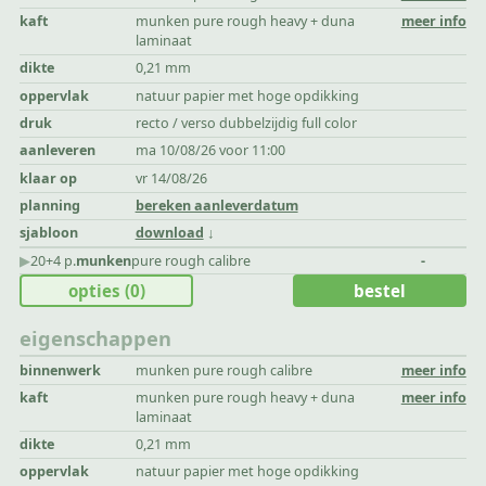
kaft
munken pure rough heavy + duna
meer info
laminaat
dikte
0,21 mm
oppervlak
natuur papier met hoge opdikking
druk
recto / verso dubbelzijdig full color
aanleveren
ma 10/08/26 voor 11:00
klaar op
vr 14/08/26
planning
bereken aanleverdatum
sjabloon
download
▶︎
20+4 p.
munken
pure rough calibre
-
opties
(0)
bestel
eigenschappen
binnenwerk
munken pure rough calibre
meer info
kaft
munken pure rough heavy + duna
meer info
laminaat
dikte
0,21 mm
oppervlak
natuur papier met hoge opdikking