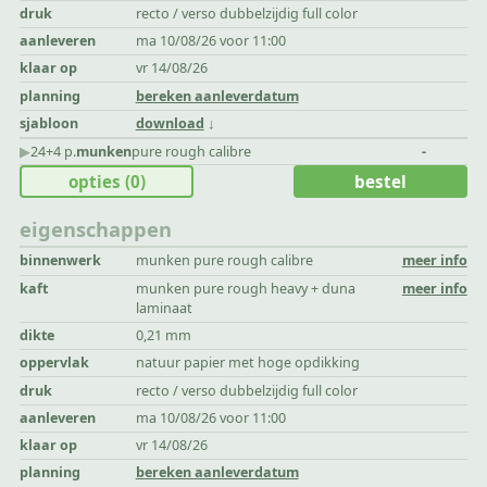
druk
recto / verso dubbelzijdig full color
aanleveren
ma 10/08/26 voor 11:00
klaar op
vr 14/08/26
planning
bereken aanleverdatum
sjabloon
download
▶︎
24+4 p.
munken
pure rough calibre
-
opties
(0)
bestel
eigenschappen
binnenwerk
munken pure rough calibre
meer info
kaft
munken pure rough heavy + duna
meer info
laminaat
dikte
0,21 mm
oppervlak
natuur papier met hoge opdikking
druk
recto / verso dubbelzijdig full color
aanleveren
ma 10/08/26 voor 11:00
klaar op
vr 14/08/26
planning
bereken aanleverdatum