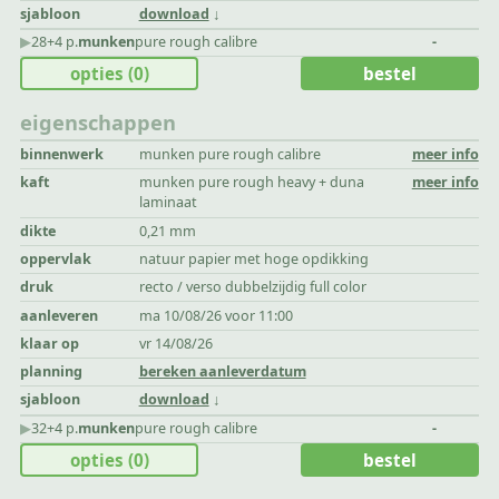
sjabloon
download
▶︎
28+4 p.
munken
pure rough calibre
-
opties
(0)
bestel
eigenschappen
binnenwerk
munken pure rough calibre
meer info
kaft
munken pure rough heavy + duna
meer info
laminaat
dikte
0,21 mm
oppervlak
natuur papier met hoge opdikking
druk
recto / verso dubbelzijdig full color
aanleveren
ma 10/08/26 voor 11:00
klaar op
vr 14/08/26
planning
bereken aanleverdatum
sjabloon
download
▶︎
32+4 p.
munken
pure rough calibre
-
opties
(0)
bestel