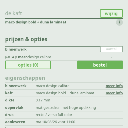
de kaft
wijzig
maco design bold + duna laminaat
i
prijzen & opties
binnenwerk
▶︎
8+4 p.
maco
design calibre
-
opties
(0)
bestel
eigenschappen
binnenwerk
maco design calibre
meer info
kaft
maco design bold + duna laminaat
meer info
dikte
0,17 mm
oppervlak
mat gestreken met hoge opdikking
druk
recto / verso full color
aanleveren
ma 10/08/26 voor 11:00