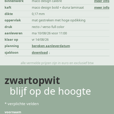
binnenwerk
maco design calibre
meer info
kaft
maco design bold + duna laminaat
meer info
dikte
0,17 mm
oppervlak
mat gestreken met hoge opdikking
druk
recto / verso full color
aanleveren
ma 10/08/26 voor 11:00
klaar op
vr 14/08/26
planning
bereken aanleverdatum
sjabloon
download
alle vermelde prijzen zijn in euro en exclusief btw
zwartopwit
blijf op de hoogte
*
verplichte velden
voornaam