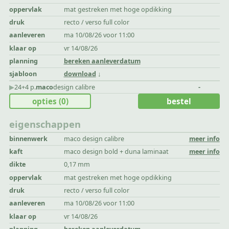
oppervlak
mat gestreken met hoge opdikking
druk
recto / verso full color
aanleveren
ma 10/08/26 voor 11:00
klaar op
vr 14/08/26
planning
bereken aanleverdatum
sjabloon
download
▶︎
24+4 p.
maco
design calibre
-
opties
(0)
bestel
eigenschappen
binnenwerk
maco design calibre
meer info
kaft
maco design bold + duna laminaat
meer info
dikte
0,17 mm
oppervlak
mat gestreken met hoge opdikking
druk
recto / verso full color
aanleveren
ma 10/08/26 voor 11:00
klaar op
vr 14/08/26