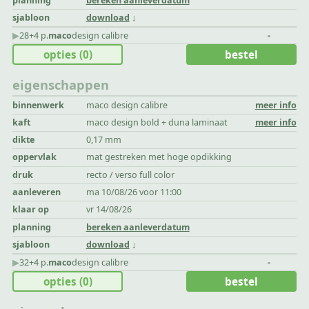
planning
bereken aanleverdatum
sjabloon
download
▶︎
28+4 p.
maco
design calibre
-
opties
(0)
bestel
eigenschappen
binnenwerk
maco design calibre
meer info
kaft
maco design bold + duna laminaat
meer info
dikte
0,17 mm
oppervlak
mat gestreken met hoge opdikking
druk
recto / verso full color
aanleveren
ma 10/08/26 voor 11:00
klaar op
vr 14/08/26
planning
bereken aanleverdatum
sjabloon
download
▶︎
32+4 p.
maco
design calibre
-
opties
(0)
bestel