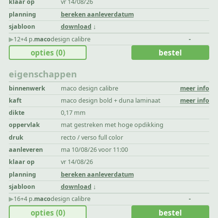
klaar op
vr 14/08/26
planning
bereken aanleverdatum
sjabloon
download
▶︎
12+4 p.
maco
design calibre
-
opties
(0)
bestel
eigenschappen
binnenwerk
maco design calibre
meer info
kaft
maco design bold + duna laminaat
meer info
dikte
0,17 mm
oppervlak
mat gestreken met hoge opdikking
druk
recto / verso full color
aanleveren
ma 10/08/26 voor 11:00
klaar op
vr 14/08/26
planning
bereken aanleverdatum
sjabloon
download
▶︎
16+4 p.
maco
design calibre
-
opties
(0)
bestel