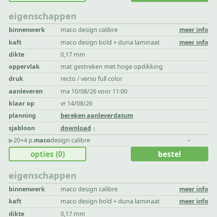
eigenschappen
binnenwerk
maco design calibre
meer info
kaft
maco design bold + duna laminaat
meer info
dikte
0,17 mm
oppervlak
mat gestreken met hoge opdikking
druk
recto / verso full color
aanleveren
ma 10/08/26 voor 11:00
klaar op
vr 14/08/26
planning
bereken aanleverdatum
sjabloon
download
▶︎
20+4 p.
maco
design calibre
-
opties
(0)
bestel
eigenschappen
binnenwerk
maco design calibre
meer info
kaft
maco design bold + duna laminaat
meer info
dikte
0,17 mm