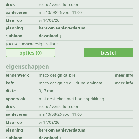
druk
recto / verso full color
aanleveren
ma 10/08/26 voor 11:00
klaar op
vr 14/08/26
planning
bereken aanleverdatum
sjabloon
download
▶︎
40+4 p.
maco
design calibre
-
opties
(0)
bestel
eigenschappen
binnenwerk
maco design calibre
meer info
kaft
maco design bold + duna laminaat
meer info
dikte
0,17 mm
oppervlak
mat gestreken met hoge opdikking
druk
recto / verso full color
aanleveren
ma 10/08/26 voor 11:00
klaar op
vr 14/08/26
planning
bereken aanleverdatum
sjabloon
download