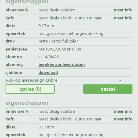
eigenschappen
binnenwerk
maco design calibre
meer info
kaft
maco design bold + duna laminaat
meer info
dikte
0,17 mm
oppervlak
mat gestreken met hoge opdikking
druk
recto / verso full color
aanleveren
ma 10/08/26 voor 11:00
klaar op
vr 14/08/26
planning
bereken aanleverdatum
sjabloon
download
▶︎
36+4 p.
maco
design calibre
-
opties
(0)
bestel
eigenschappen
binnenwerk
maco design calibre
meer info
kaft
maco design bold + duna laminaat
meer info
dikte
0,17 mm
oppervlak
mat gestreken met hoge opdikking