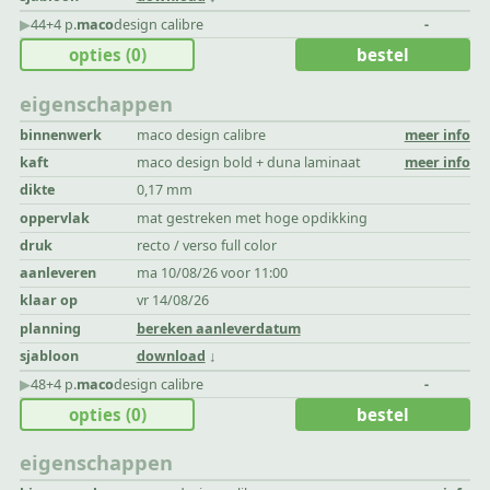
▶︎
44+4 p.
maco
design calibre
-
opties
(0)
bestel
eigenschappen
binnenwerk
maco design calibre
meer info
kaft
maco design bold + duna laminaat
meer info
dikte
0,17 mm
oppervlak
mat gestreken met hoge opdikking
druk
recto / verso full color
aanleveren
ma 10/08/26 voor 11:00
klaar op
vr 14/08/26
planning
bereken aanleverdatum
sjabloon
download
▶︎
48+4 p.
maco
design calibre
-
opties
(0)
bestel
eigenschappen