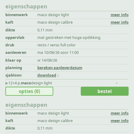
eigenschappen
binnenwerk
maco design light
meer info
kaft
maco design calibre
meer info
dikte
0,11 mm
oppervlak
mat gestreken met hoge opdikking
druk
recto / verso full color
aanleveren
ma 10/08/26 voor 11:00
klaar op
vr 14/08/26
planning
bereken aanleverdatum
sjabloon
download
▶︎
12+4 p.
maco
design light
-
opties
(0)
bestel
eigenschappen
binnenwerk
maco design light
meer info
kaft
maco design calibre
meer info
dikte
0,11 mm