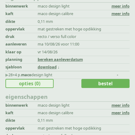
binnenwerk
maco design light
meer info
kaft
maco design calibre
meer info
dikte
0,11 mm
oppervlak
mat gestreken met hoge opdikking
druk
recto / verso full color
aanleveren
ma 10/08/26 voor 11:00
klaar op
vr 14/08/26
planning
bereken aanleverdatum
sjabloon
download
▶︎
28+4 p.
maco
design light
-
opties
(0)
bestel
eigenschappen
binnenwerk
maco design light
meer info
kaft
maco design calibre
meer info
dikte
0,11 mm
oppervlak
mat gestreken met hoge opdikking