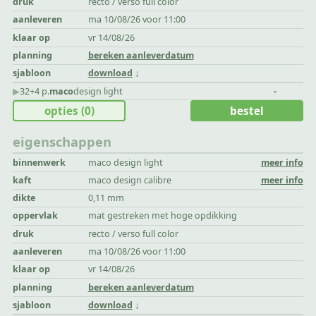
druk
recto / verso full color
aanleveren
ma 10/08/26 voor 11:00
klaar op
vr 14/08/26
planning
bereken aanleverdatum
sjabloon
download
▶︎
32+4 p.
maco
design light
-
opties
(0)
bestel
eigenschappen
binnenwerk
maco design light
meer info
kaft
maco design calibre
meer info
dikte
0,11 mm
oppervlak
mat gestreken met hoge opdikking
druk
recto / verso full color
aanleveren
ma 10/08/26 voor 11:00
klaar op
vr 14/08/26
planning
bereken aanleverdatum
sjabloon
download