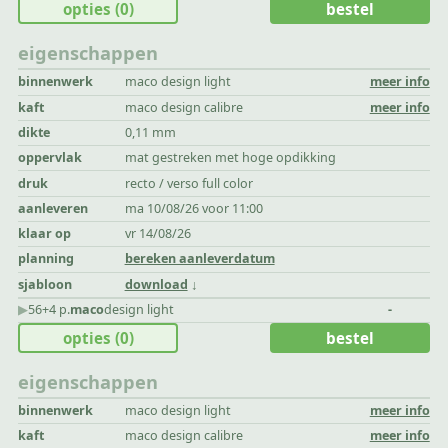
opties
(0)
bestel
eigenschappen
binnenwerk
maco design light
meer info
kaft
maco design calibre
meer info
dikte
0,11 mm
oppervlak
mat gestreken met hoge opdikking
druk
recto / verso full color
aanleveren
ma 10/08/26 voor 11:00
klaar op
vr 14/08/26
planning
bereken aanleverdatum
sjabloon
download
▶︎
56+4 p.
maco
design light
-
opties
(0)
bestel
eigenschappen
binnenwerk
maco design light
meer info
kaft
maco design calibre
meer info