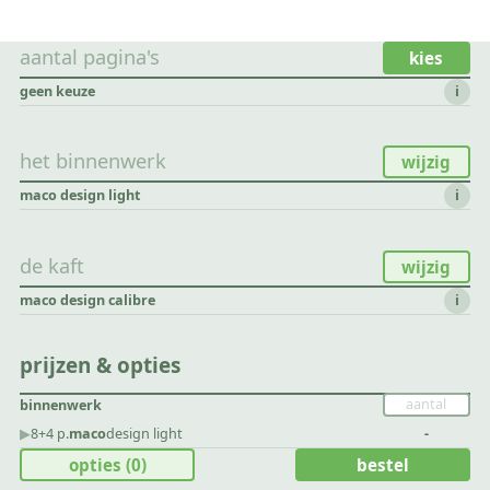
aantal pagina's
kies
geen keuze
i
het binnenwerk
wijzig
maco design light
i
de kaft
wijzig
maco design calibre
i
prijzen & opties
binnenwerk
▶︎
8+4 p.
maco
design light
-
opties
(0)
bestel