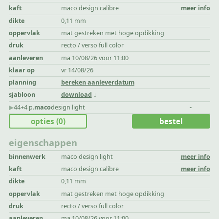
kaft
maco design calibre
meer info
dikte
0,11 mm
oppervlak
mat gestreken met hoge opdikking
druk
recto / verso full color
aanleveren
ma 10/08/26 voor 11:00
klaar op
vr 14/08/26
planning
bereken aanleverdatum
sjabloon
download
▶︎
44+4 p.
maco
design light
-
opties
(0)
bestel
eigenschappen
binnenwerk
maco design light
meer info
kaft
maco design calibre
meer info
dikte
0,11 mm
oppervlak
mat gestreken met hoge opdikking
druk
recto / verso full color
aanleveren
ma 10/08/26 voor 11:00