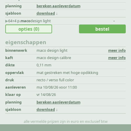
planning
bereken aanleverdatum
sjabloon
download
▶︎
64+4 p.
maco
design light
-
opties
(0)
bestel
eigenschappen
binnenwerk
maco design light
meer info
kaft
maco design calibre
meer info
dikte
0,11 mm
oppervlak
mat gestreken met hoge opdikking
druk
recto / verso full color
aanleveren
ma 10/08/26 voor 11:00
klaar op
vr 14/08/26
planning
bereken aanleverdatum
sjabloon
download
alle vermelde prijzen zijn in euro en exclusief btw