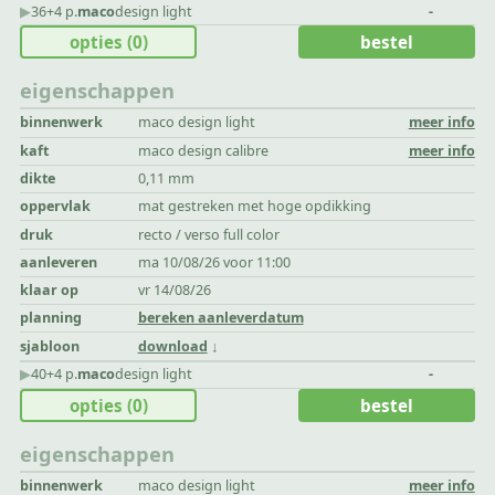
▶︎
36+4 p.
maco
design light
-
opties
(0)
bestel
eigenschappen
binnenwerk
maco design light
meer info
kaft
maco design calibre
meer info
dikte
0,11 mm
oppervlak
mat gestreken met hoge opdikking
druk
recto / verso full color
aanleveren
ma 10/08/26 voor 11:00
klaar op
vr 14/08/26
planning
bereken aanleverdatum
sjabloon
download
▶︎
40+4 p.
maco
design light
-
opties
(0)
bestel
eigenschappen
binnenwerk
maco design light
meer info