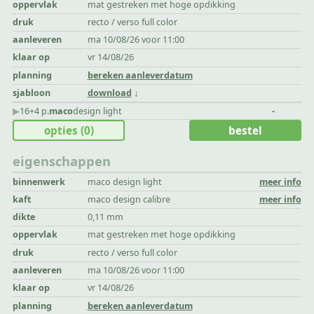
oppervlak
mat gestreken met hoge opdikking
druk
recto / verso full color
aanleveren
ma 10/08/26 voor 11:00
klaar op
vr 14/08/26
planning
bereken aanleverdatum
sjabloon
download
▶︎
16+4 p.
maco
design light
-
opties
(0)
bestel
eigenschappen
binnenwerk
maco design light
meer info
kaft
maco design calibre
meer info
dikte
0,11 mm
oppervlak
mat gestreken met hoge opdikking
druk
recto / verso full color
aanleveren
ma 10/08/26 voor 11:00
klaar op
vr 14/08/26
planning
bereken aanleverdatum