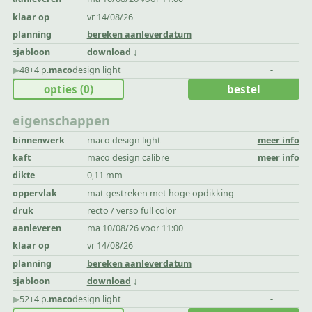
klaar op
vr 14/08/26
planning
bereken aanleverdatum
sjabloon
download
▶︎
48+4 p.
maco
design light
-
opties
(0)
bestel
eigenschappen
binnenwerk
maco design light
meer info
kaft
maco design calibre
meer info
dikte
0,11 mm
oppervlak
mat gestreken met hoge opdikking
druk
recto / verso full color
aanleveren
ma 10/08/26 voor 11:00
klaar op
vr 14/08/26
planning
bereken aanleverdatum
sjabloon
download
▶︎
52+4 p.
maco
design light
-