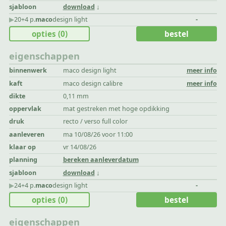
sjabloon
download
▶︎
20+4 p.
maco
design light
-
opties
(0)
bestel
eigenschappen
binnenwerk
maco design light
meer info
kaft
maco design calibre
meer info
dikte
0,11 mm
oppervlak
mat gestreken met hoge opdikking
druk
recto / verso full color
aanleveren
ma 10/08/26 voor 11:00
klaar op
vr 14/08/26
planning
bereken aanleverdatum
sjabloon
download
▶︎
24+4 p.
maco
design light
-
opties
(0)
bestel
eigenschappen