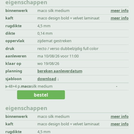
eigenschappen
binnenwerk
maco silk medium
meer info
kaft
maco design bold + velvet laminaat
meer info
rugdikte
4,5 mm
dikte
0,14 mm
oppervlak
zijdemat gestreken
druk
recto / verso dubbelzijdig full color
aanleveren
ma 10/08/26 voor 11:00
klaar op
wo 19/08/26
planning
bereken aanleverdatum
sjabloon
download
▶︎
48+4 p.
maco
silk medium
-
bestel
eigenschappen
binnenwerk
maco silk medium
meer info
kaft
maco design bold + velvet laminaat
meer info
rugdikte
4,5 mm