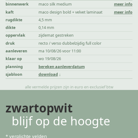
binnenwerk
maco silk medium
meer info
kaft
maco design bold + velvet laminaat
meer info
rugdikte
4,5 mm
dikte
0,14 mm
oppervlak
zijdemat gestreken
druk
recto / verso dubbelzijdig full color
aanleveren
ma 10/08/26 voor 11:00
klaar op
wo 19/08/26
planning
bereken aanleverdatum
sjabloon
download
alle vermelde prijzen zijn in euro en exclusief btw
zwartopwit
blijf op de hoogte
*
verplichte velden