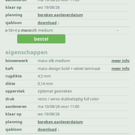
klaar op
wo 19/08/26
planning
bereken aanleverdatum
sjabloon
download
▶︎
56+4 p.
maco
silk medium
-
bestel
eigenschappen
binnenwerk
maco silk medium
meer info
kaft
maco design bold + velvet laminaat
meer info
rugdikte
4,5 mm
dikte
0,14 mm
oppervlak
zijdemat gestreken
druk
recto / verso dubbelzijdig full color
aanleveren
ma 10/08/26 voor 11:00
klaar op
wo 19/08/26
planning
bereken aanleverdatum
sjabloon
download