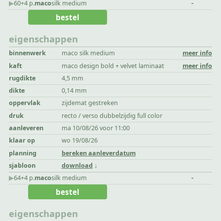
▶︎
60+4 p.
maco
silk medium
-
bestel
eigenschappen
binnenwerk
maco silk medium
meer info
kaft
maco design bold + velvet laminaat
meer info
rugdikte
4,5 mm
dikte
0,14 mm
oppervlak
zijdemat gestreken
druk
recto / verso dubbelzijdig full color
aanleveren
ma 10/08/26 voor 11:00
klaar op
wo 19/08/26
planning
bereken aanleverdatum
sjabloon
download
▶︎
64+4 p.
maco
silk medium
-
bestel
eigenschappen