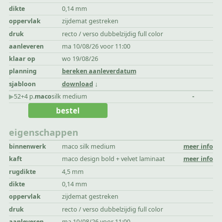
dikte
0,14 mm
oppervlak
zijdemat gestreken
druk
recto / verso dubbelzijdig full color
aanleveren
ma 10/08/26 voor 11:00
klaar op
wo 19/08/26
planning
bereken aanleverdatum
sjabloon
download
▶︎
52+4 p.
maco
silk medium
-
bestel
eigenschappen
binnenwerk
maco silk medium
meer info
kaft
maco design bold + velvet laminaat
meer info
rugdikte
4,5 mm
dikte
0,14 mm
oppervlak
zijdemat gestreken
druk
recto / verso dubbelzijdig full color
aanleveren
ma 10/08/26 voor 11:00