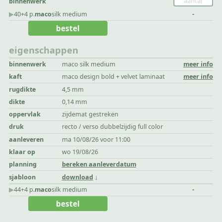
binnenwerk
▶︎
40+4 p.
maco
silk medium
-
bestel
eigenschappen
binnenwerk
maco silk medium
meer info
kaft
maco design bold + velvet laminaat
meer info
rugdikte
4,5 mm
dikte
0,14 mm
oppervlak
zijdemat gestreken
druk
recto / verso dubbelzijdig full color
aanleveren
ma 10/08/26 voor 11:00
klaar op
wo 19/08/26
planning
bereken aanleverdatum
sjabloon
download
▶︎
44+4 p.
maco
silk medium
-
bestel