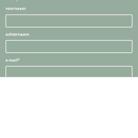
voornaam
achternaam
e-mail
*
snelle links
producten
vacatures
naamkaartjes
papieren & stalen
boeken & brochures
proefdruk bestellen
kaarten & uitnodigingen
servicepunten
posters