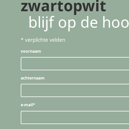
zwartopwit
blijf op de ho
*
verplichte velden
voornaam
achternaam
e-mail
*