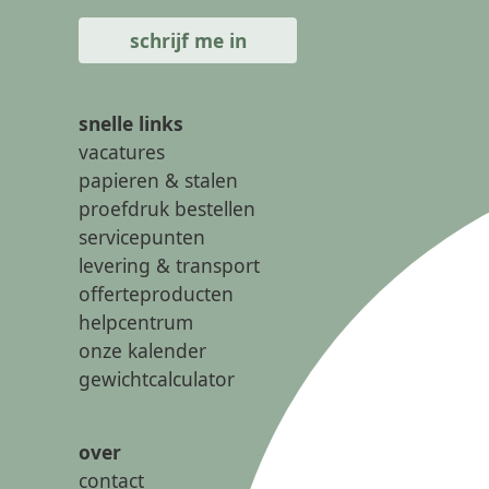
snelle links
vacatures
papieren & stalen
proefdruk bestellen
servicepunten
levering & transport
offerteproducten
helpcentrum
onze kalender
gewichtcalculator
over
contact