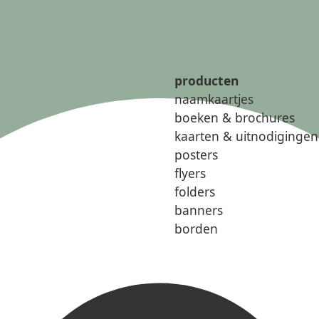
producten
naamkaartjes
boeken & brochures
kaarten & uitnodigingen
posters
flyers
folders
banners
borden