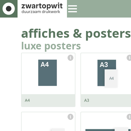
affiches & posters
luxe posters
afmeting:
afmeting:
210 x 297 mm
297 x 420 mm
A4
A3
afmeting:
afmeting:
210 x 600 mm
245 x 700 mm