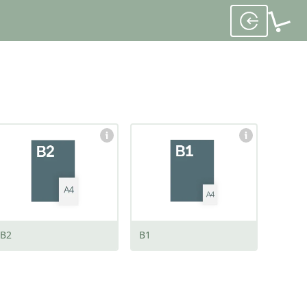
afmeting:
afmeting:
500 x 700 mm
700 x 1000 mm
B2
B1