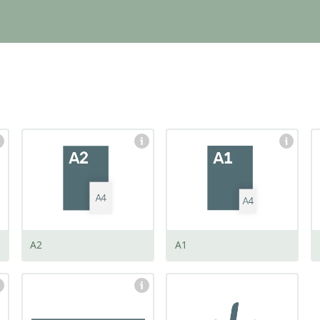
afmeting:
afmeting:
420 x 594 mm
594 x 840 mm
A2
A1
afmeting:
310 x 1000 mm