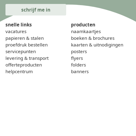
snelle links
producten
vacatures
naamkaartjes
papieren & stalen
boeken & brochures
proefdruk bestellen
kaarten & uitnodigingen
servicepunten
posters
levering & transport
flyers
offerteproducten
folders
helpcentrum
banners
onze kalender
borden
gewichtcalculator
over
contact
wie zijn we
sponsoring
lokaal & duurzaam
voorwaarden