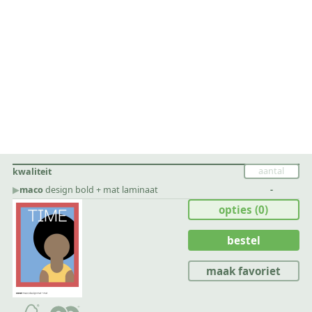
kwaliteit
▶︎
maco
design bold + mat laminaat
-
opties
(0)
bestel
maak favoriet