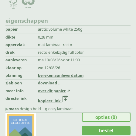
eigenschappen
papier
arctic volume white 250g
dikte
0,28 mm
oppervlak
mat laminaat recto
druk
recto enkelzijdig full color
aanleveren
ma 10/08/26 voor 11:00
klaar op
wo 12/08/26
planning
bereken aanleverdatum
sjabloon
download
meer info
over dit papier
directe link
kopieer link
▶︎
maco
design bold + glossy laminaat
-
opties
(0)
bestel