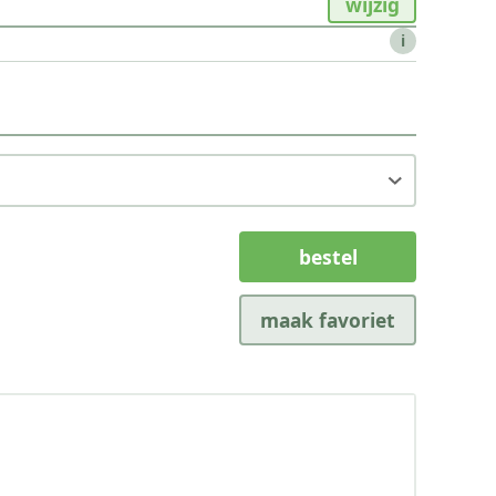
wijzig
i
bestel
maak favoriet