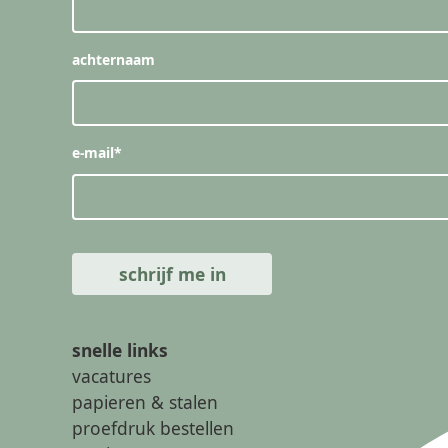
achternaam
e-mail
*
snelle links
vacatures
papieren & stalen
proefdruk bestellen