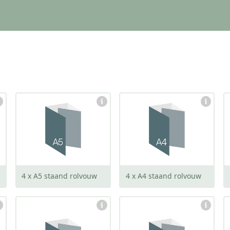
gesloten:
gesloten:
148 x 210 mm
210 x 297 mm
open:
open:
586 x 210 mm
834 x 297 mm
4 x A5 staand rolvouw
4 x A4 staand rolvouw
gesloten:
gesloten:
100 x 100 mm
120 x 120 mm