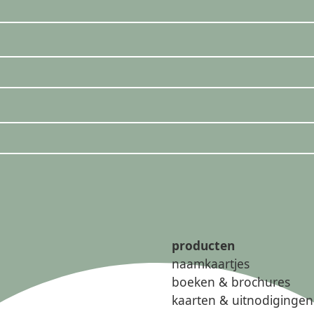
producten
naamkaartjes
boeken & brochures
kaarten & uitnodigingen