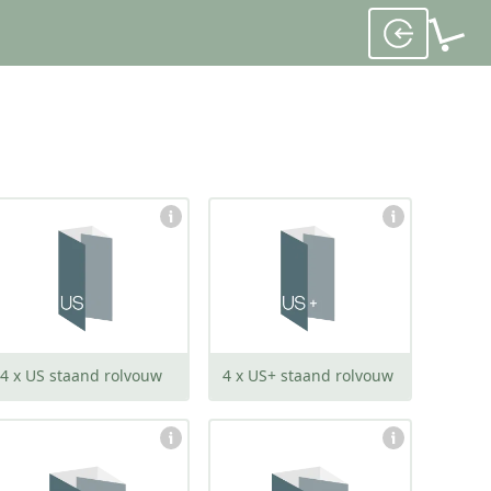
gesloten:
gesloten:
99 x 210 mm
105 x 210 mm
open:
open:
390 x 210 mm
414 x 210 mm
4 x US staand rolvouw
4 x US+ staand rolvouw
gesloten:
gesloten:
148 x 148 mm
160 x 160 mm