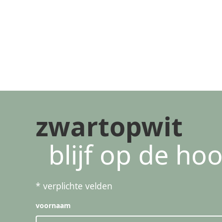
zwartopwit
blijf op de ho
*
verplichte velden
voornaam