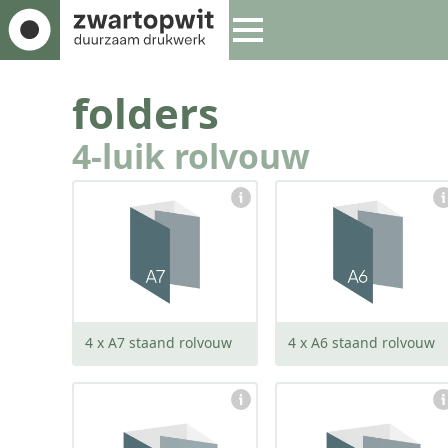
folders
4-luik rolvouw
gesloten:
gesloten:
74 x 105 mm
105 x 148 mm
open:
open:
290 x 105 mm
414 x 148 mm
4 x A7 staand rolvouw
4 x A6 staand rolvouw
gesloten:
gesloten:
148 x 105 mm
210 x 148 mm