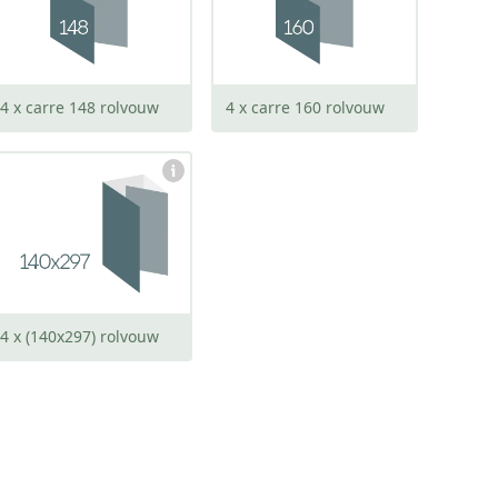
open:
open:
586 x 148 mm
634 x 160 mm
4 x carre 148 rolvouw
4 x carre 160 rolvouw
gesloten:
140 x 297 mm
open:
554 x 297 mm
4 x (140x297) rolvouw