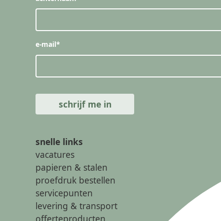
e-mail
*
snelle links
vacatures
papieren & stalen
proefdruk bestellen
servicepunten
levering & transport
offerteproducten