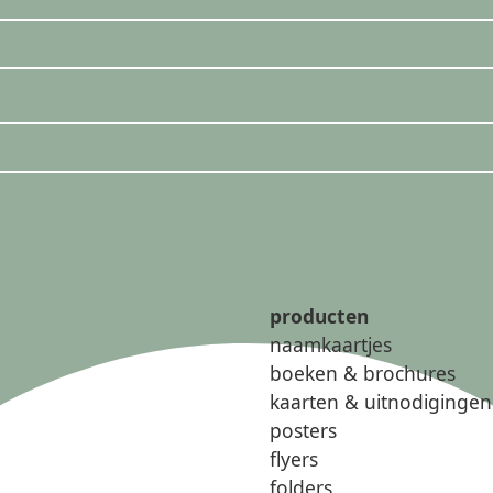
producten
naamkaartjes
boeken & brochures
kaarten & uitnodigingen
posters
flyers
folders