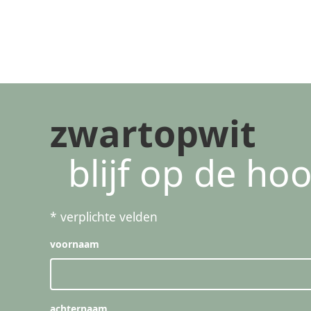
zwartopwit
blijf op de ho
*
verplichte velden
voornaam
achternaam