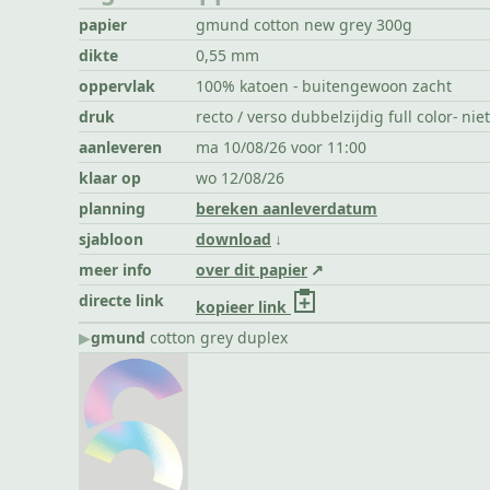
papier
gmund cotton new grey 300g
dikte
0,55 mm
oppervlak
100% katoen - buitengewoon zacht
druk
recto / verso dubbelzijdig full color- nie
aanleveren
ma 10/08/26 voor 11:00
klaar op
wo 12/08/26
planning
bereken aanleverdatum
sjabloon
download
meer info
over dit papier
directe link
kopieer link
▶︎
gmund
cotton grey duplex