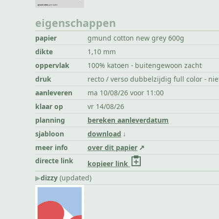
eigenschappen
papier
gmund cotton new grey 600g
dikte
1,10 mm
oppervlak
100% katoen - buitengewoon zacht
druk
recto / verso dubbelzijdig full color - ni
aanleveren
ma 10/08/26 voor 11:00
klaar op
vr 14/08/26
planning
bereken aanleverdatum
sjabloon
download
meer info
over dit papier
directe link
kopieer link
▶︎
dizzy
(updated)