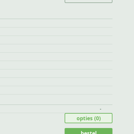
-
opties
(0)
bestel