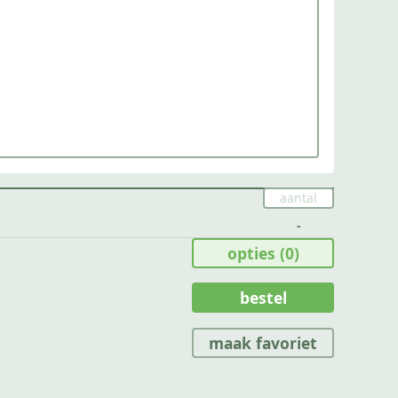
-
opties
(0)
bestel
maak favoriet