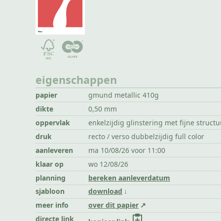
eigenschappen
papier
gmund metallic 410g
dikte
0,50 mm
oppervlak
enkelzijdig glinstering met fijne structu
druk
recto / verso dubbelzijdig full color
aanleveren
ma 10/08/26 voor 11:00
klaar op
wo 12/08/26
planning
bereken aanleverdatum
sjabloon
download
meer info
over dit papier
directe link