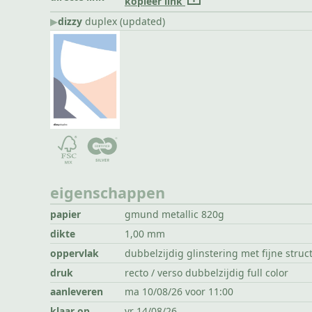
kopieer link
▶︎
dizzy
duplex (updated)
eigenschappen
papier
gmund metallic 820g
dikte
1,00 mm
oppervlak
dubbelzijdig glinstering met fijne struc
druk
recto / verso dubbelzijdig full color
aanleveren
ma 10/08/26 voor 11:00
klaar op
vr 14/08/26