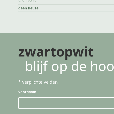
geen keuze
zwartopwit
blijf op de ho
*
verplichte velden
voornaam