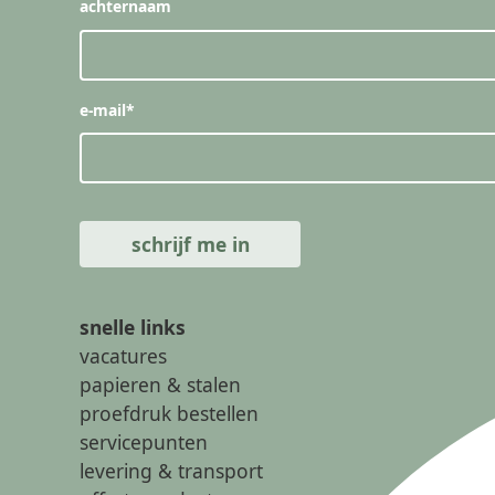
achternaam
e-mail
*
snelle links
vacatures
papieren & stalen
proefdruk bestellen
servicepunten
levering & transport