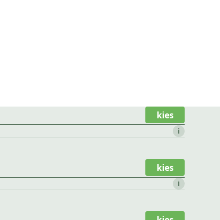
kies
i
kies
i
kies