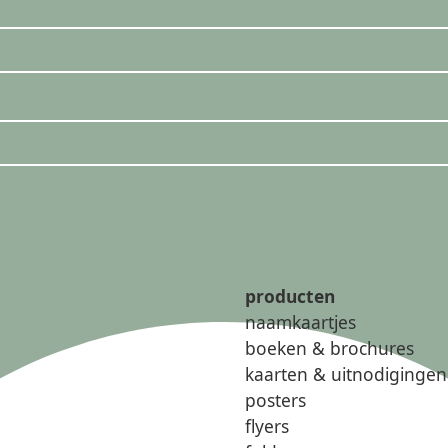
producten
naamkaartjes
boeken & brochures
kaarten & uitnodigingen
posters
flyers