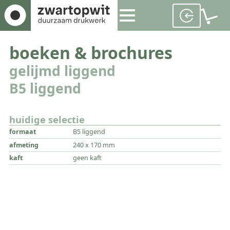
boeken & brochures
gelijmd liggend
B5 liggend
huidige selectie
formaat
B5 liggend
afmeting
240 x 170 mm
kaft
geen kaft