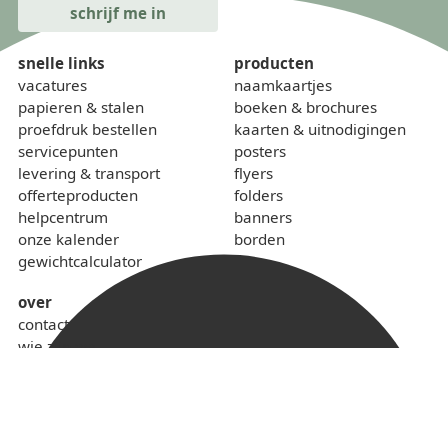
snelle links
producten
vacatures
naamkaartjes
papieren & stalen
boeken & brochures
proefdruk bestellen
kaarten & uitnodigingen
servicepunten
posters
levering & transport
flyers
offerteproducten
folders
helpcentrum
banners
onze kalender
borden
gewichtcalculator
over
contact
wie zijn we
sponsoring
lokaal & duurzaam
voorwaarden
privacybeleid