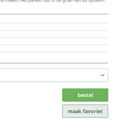
te maken. Het paneel rust in de groef van dit systeem.
bestel
maak favoriet