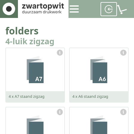
folders
4-luik zigzag
gesloten:
gesloten:
74 x 105 mm
105 x 148 mm
open:
open:
296 x 105 mm
420 x 148 mm
4 x A7 staand zigzag
4 x A6 staand zigzag
gesloten:
gesloten:
148 x 210 mm
210 x 297 mm
open:
open:
592 x 210 mm
840 x 297 mm