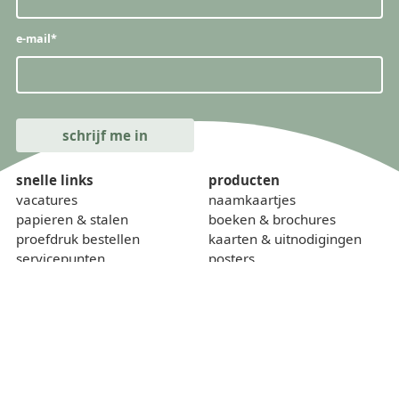
e-mail
*
snelle links
producten
vacatures
naamkaartjes
papieren & stalen
boeken & brochures
proefdruk bestellen
kaarten & uitnodigingen
servicepunten
posters
levering & transport
flyers
offerteproducten
folders
helpcentrum
banners
onze kalender
borden
gewichtcalculator
over