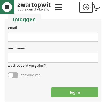
inloggen
gebruikersnaam
e-mail
(laat
leeg
als
je
wachtwoord
een
mens
bent)
wachtwoord vergeten?
onthoud me