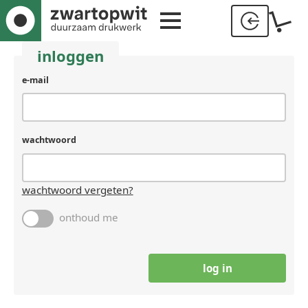
inloggen
gebruikersnaam
e-mail
(laat
leeg
als
je
wachtwoord
een
mens
bent)
wachtwoord vergeten?
onthoud me