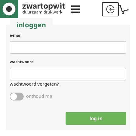
inloggen
gebruikersnaam
e-mail
(laat
leeg
als
je
wachtwoord
een
mens
bent)
wachtwoord vergeten?
onthoud me