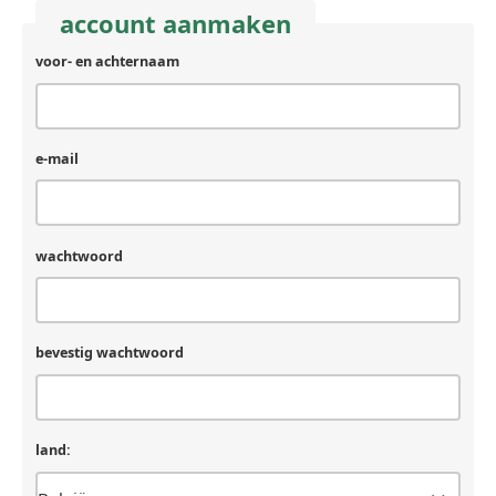
account aanmaken
voor- en achternaam
achternaam
(laat
leeg
als
je
e-mail
een
mens
bent)
wachtwoord
bevestig wachtwoord
land: