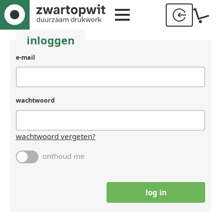
inloggen
gebruikersnaam
e-mail
(laat
leeg
als
je
wachtwoord
een
mens
bent)
wachtwoord vergeten?
onthoud me