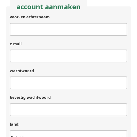
account aanmaken
voor- en achternaam
achternaam
(laat
leeg
als
je
e-mail
een
mens
bent)
wachtwoord
bevestig wachtwoord
land: