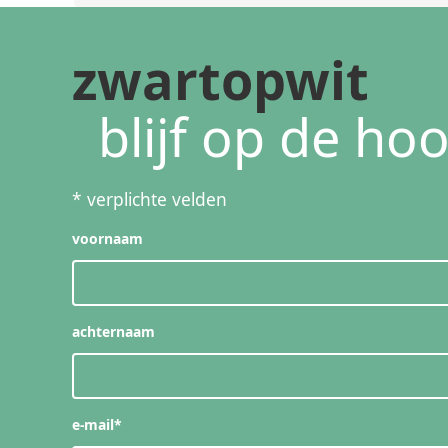
zwartopwit
blijf op de ho
*
verplichte velden
voornaam
achternaam
e-mail
*