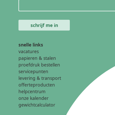
snelle links
vacatures
papieren & stalen
proefdruk bestellen
servicepunten
levering & transport
offerteproducten
helpcentrum
onze kalender
gewichtcalculator