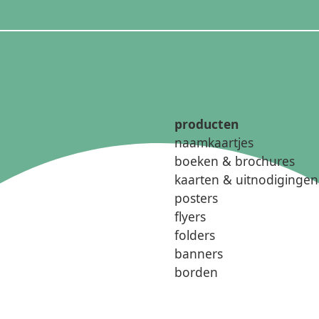
producten
naamkaartjes
boeken & brochures
kaarten & uitnodigingen
posters
flyers
folders
banners
borden