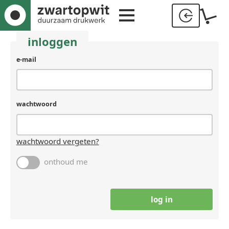
inloggen
gebruikersnaam
e-mail
(laat
leeg
als
je
wachtwoord
een
mens
bent)
wachtwoord vergeten?
onthoud me