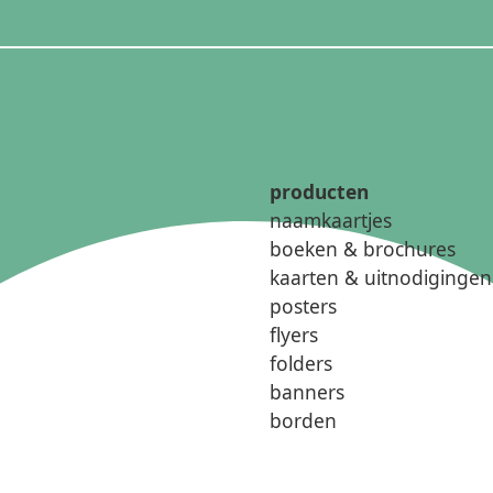
producten
naamkaartjes
boeken & brochures
kaarten & uitnodigingen
posters
flyers
folders
banners
borden