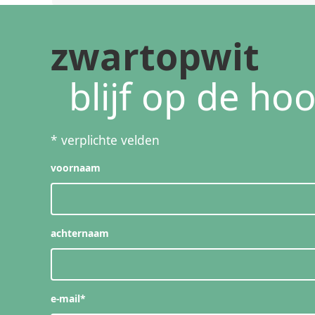
zwartopwit
blijf op de ho
*
verplichte velden
voornaam
achternaam
e-mail
*