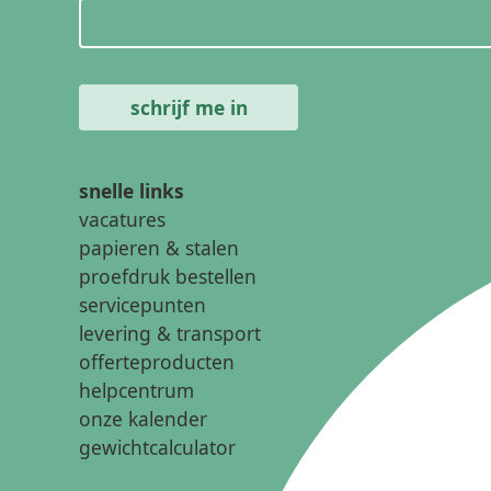
snelle links
vacatures
papieren & stalen
proefdruk bestellen
servicepunten
levering & transport
offerteproducten
helpcentrum
onze kalender
gewichtcalculator