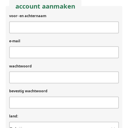
account aanmaken
voor- en achternaam
achternaam
(laat
leeg
als
je
e-mail
een
mens
bent)
wachtwoord
bevestig wachtwoord
land: