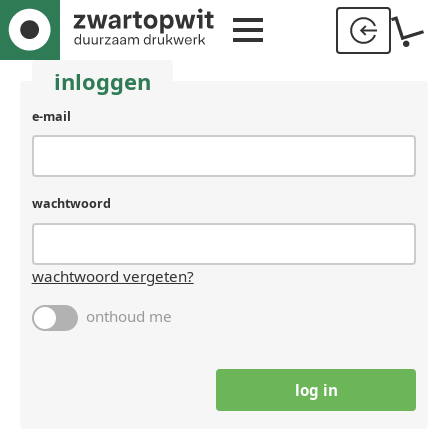
inloggen
gebruikersnaam
e-mail
(laat
leeg
als
je
wachtwoord
een
mens
bent)
wachtwoord vergeten?
onthoud me