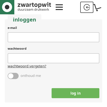
inloggen
gebruikersnaam
e-mail
(laat
leeg
als
je
wachtwoord
een
mens
bent)
wachtwoord vergeten?
onthoud me