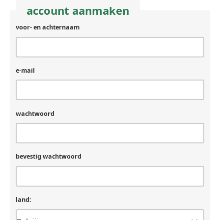
account aanmaken
voor- en achternaam
achternaam
(laat
leeg
als
je
e-mail
een
mens
bent)
wachtwoord
bevestig wachtwoord
land: