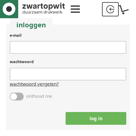
inloggen
gebruikersnaam
e-mail
(laat
leeg
als
je
wachtwoord
een
mens
bent)
wachtwoord vergeten?
onthoud me