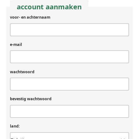
account aanmaken
voor- en achternaam
achternaam
(laat
leeg
als
je
e-mail
een
mens
bent)
wachtwoord
bevestig wachtwoord
land: