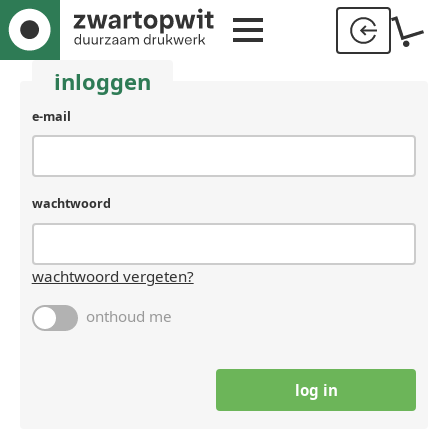
inloggen
gebruikersnaam
e-mail
(laat
leeg
als
je
wachtwoord
een
mens
bent)
wachtwoord vergeten?
onthoud me