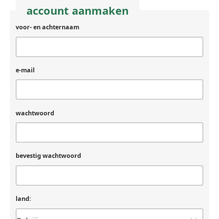
account aanmaken
voor- en achternaam
achternaam
(laat
leeg
als
je
e-mail
een
mens
bent)
wachtwoord
bevestig wachtwoord
land: