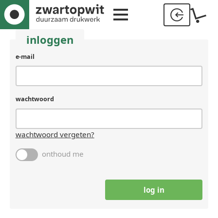
inloggen
gebruikersnaam
e-mail
(laat
leeg
als
je
wachtwoord
een
mens
bent)
wachtwoord vergeten?
onthoud me